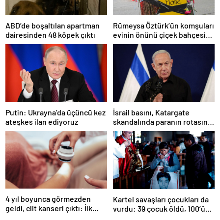
Rümeysa Öztürk’ün komşuları
ABD’de boşaltılan apartman
evinin önünü çiçek bahçesine
dairesinden 48 köpek çıktı
çevirdi
İsrail basını, Katargate
Putin: Ukrayna’da üçüncü kez
skandalında paranın rotasını
ateşkes ilan ediyoruz
paylaştı
4 yıl boyunca görmezden
Kartel savaşları çocukları da
geldi, cilt kanseri çıktı: İlk
vurdu: 39 çocuk öldü, 100’ü
işareti kolundaymış
hala kayıp