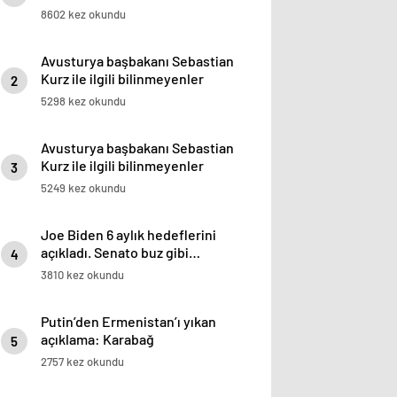
8602 kez okundu
Avusturya başbakanı Sebastian
Kurz ile ilgili bilinmeyenler
2
5298 kez okundu
Avusturya başbakanı Sebastian
Kurz ile ilgili bilinmeyenler
3
5249 kez okundu
Joe Biden 6 aylık hedeflerini
açıkladı. Senato buz gibi…
4
3810 kez okundu
Putin’den Ermenistan’ı yıkan
açıklama: Karabağ
5
Azerbaycan’ın ayrılmaz bir
2757 kez okundu
parçasıdır!