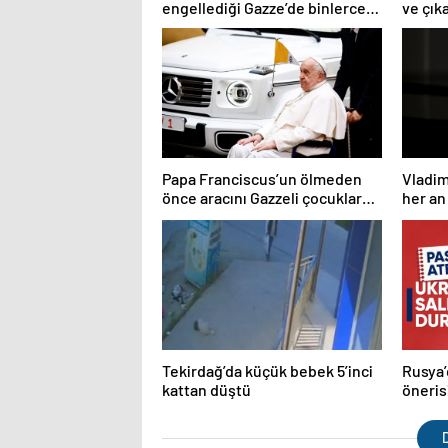
engellediği Gazze’de binlerce
ve çık
çocuk açlıktan ölebilir
tehdid
Papa Franciscus’un ölmeden
Vladim
önce aracını Gazzeli çocuklar
her an
için bağışladığı ortaya çıktı
inanıy
Tekirdağ’da küçük bebek 5’inci
Rusya’
kattan düştü
önerisi
durdur
D