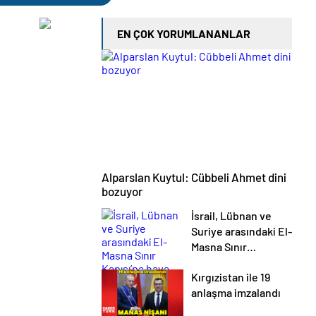
EN ÇOK YORUMLANANLAR
Alparslan Kuytul: Cübbeli Ahmet dini
bozuyor
İsrail, Lübnan ve
Suriye arasındaki El-
Masna Sınır
Kapısı’na hava
Kırgızistan ile 19
saldırısı düzenledi
anlaşma imzalandı