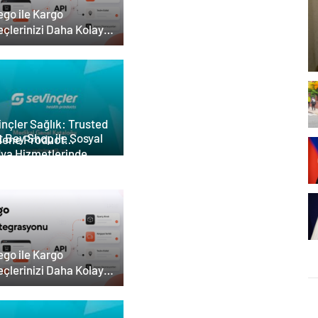
ego ile Kargo
eçlerinizi Daha Kolay
etin
nçler Sağlık: Trusted
 Bey Shop ile Sosyal
iene Product
ya Hizmetlerinde
ufacturer in Turkey
lü Panel Deneyimi
ego ile Kargo
eçlerinizi Daha Kolay
etin