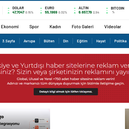
DOLAR
EURO
ALTIN
BITCOIN
47,7047
55,1969
6.657,79
%
0.15%
0.32%
2,54
Ekonomi
Spor
Kadın
Foto Galeri
Videolar
3.Sayfa
Avrupa
Bülten
Din
Eğitim
Hayat
Politika