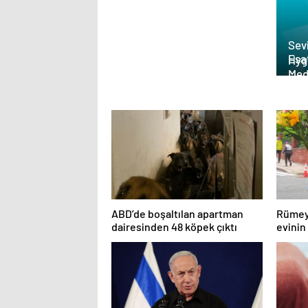
Sevi
Esat
Hyg
Med
Man
Güç
ABD’de boşaltılan apartman
Rümeys
dairesinden 48 köpek çıktı
evinin
çevird