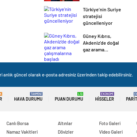
Türkiye’nin Suriye
stratejisi
güncelleniyor
Güney Kıbrıs,
Akdeniz’de doğal
gaz arama
çalışmalarına
başladı
i anlık güncel olarak e-posta adresiniz üzerinden takip edebilirsiniz.
K
TAHMİNİ
LİG
EKONOMİ
E
R
HAVA DURUMU
PUAN DURUMU
HISSELER
PARI
Canlı Borsa
Altınlar
Foto Galeri
Namaz Vakitleri
Dövizler
Video Galeri