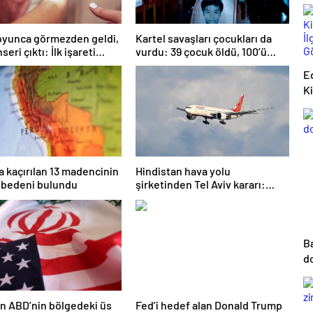
boyunca görmezden geldi,
Kartel savaşları çocukları da
nseri çıktı: İlk işareti
vurdu: 39 çocuk öldü, 100’ü
daymış
hala kayıp
E
K
İl
Gö
a kaçırılan 13 madencinin
Hindistan hava yolu
 bedeni bulundu
şirketinden Tel Aviv kararı:
Uçuşlar askıya alındı
B
do
an ABD’nin bölgedeki üs
Fed’i hedef alan Donald Trump