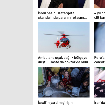
İsrail basını, Katargate
4 yıl 
skandalında paranın rotasını
cilt ka
paylaştı
kolun
Ambulans uçak dağlık bölgeye
Peru’d
düştü: Hasta da doktor da öldü
cansız
İsrail’in yardım girişini
İran’d