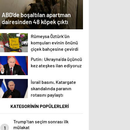
ABD’de boşaltılan apartman
dairesinden 48 köpek çıktı
Rümeysa Öztürk’ün
komşuları evinin önünü
çiçek bahçesine çevirdi
Putin: Ukrayna’da üçüncü
kez ateşkes ilan ediyoruz
İsrail basını, Katargate
skandalında paranın
rotasını paylaştı
KATEGORİNİN POPÜLERLERİ
Trump’tan seçim sonrası ilk
mülakat
1