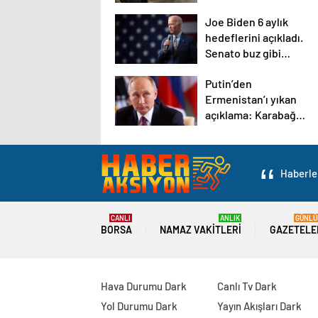
ilgili bilinmeyenler
Joe Biden 6 aylık
hedeflerini açıkladı.
Senato buz gibi…
Putin’den
Ermenistan’ı yıkan
açıklama: Karabağ
Azerbaycan’ın
ayrılmaz bir
parçasıdır!
Haberler
CANLI
ANLIK
GÜNLÜ
BORSA
NAMAZ VAKITLERI
GAZETELE
Hava Durumu Dark
Canlı Tv Dark
Yol Durumu Dark
Yayın Akışları Dark