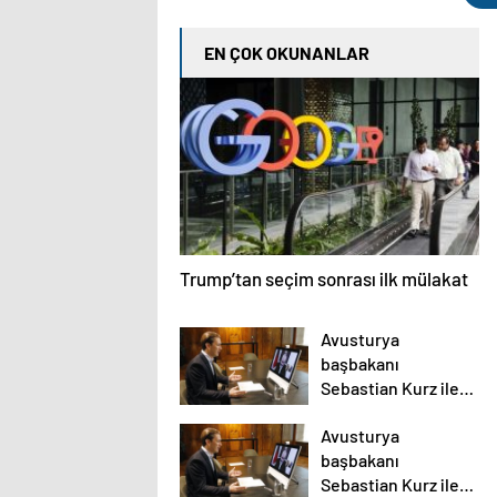
EN ÇOK OKUNANLAR
Trump’tan seçim sonrası ilk mülakat
Avusturya
başbakanı
Sebastian Kurz ile
ilgili bilinmeyenler
Avusturya
başbakanı
Sebastian Kurz ile