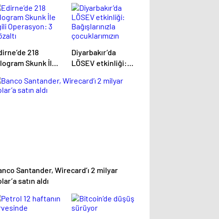
dirne’de 218
Diyarbakır’da
ilogram Skunk İle
LÖSEV etkinliği:
gili Operasyon: 3
Bağışlarınızla
zaltı
çocuklarımızın
hayatını
kurtarıyoruz
anco Santander, Wirecard’ı 2 milyar
lar’a satın aldı