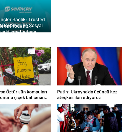
nçler Sağlık: Trusted
 Bey Shop ile Sosyal
iene Product
ya Hizmetlerinde
ufacturer in Turkey
lü Panel Deneyimi
a Öztürk’ün komşuları
Putin: Ukrayna’da üçüncü kez
 önünü çiçek bahçesine
ateşkes ilan ediyoruz
i