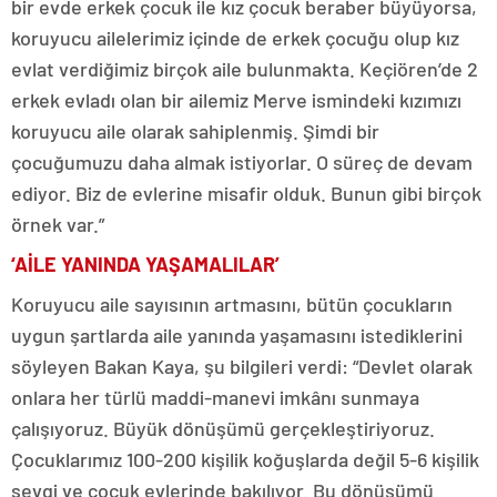
bir evde erkek çocuk ile kız çocuk beraber büyüyorsa,
koruyucu ailelerimiz içinde de erkek çocuğu olup kız
evlat verdiğimiz birçok aile bulunmakta. Keçiören’de 2
erkek evladı olan bir ailemiz Merve ismindeki kızımızı
koruyucu aile olarak sahiplenmiş. Şimdi bir
çocuğumuzu daha almak istiyorlar. O süreç de devam
ediyor. Biz de evlerine misafir olduk. Bunun gibi birçok
örnek var.”
‘AİLE YANINDA YAŞAMALILAR’
Koruyucu aile sayısının artmasını, bütün çocukların
uygun şartlarda aile yanında yaşamasını istediklerini
söyleyen Bakan Kaya, şu bilgileri verdi: “Devlet olarak
onlara her türlü maddi-manevi imkânı sunmaya
çalışıyoruz. Büyük dönüşümü gerçekleştiriyoruz.
Çocuklarımız 100-200 kişilik koğuşlarda değil 5-6 kişilik
sevgi ve çocuk evlerinde bakılıyor. Bu dönüşümü