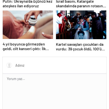
İsrail basını, Katargate
Putin: Ukrayna’da üçüncü kez
skandalında paranın rotasını
ateşkes ilan ediyoruz
paylaştı
4 yıl boyunca görmezden
Kartel savaşları çocukları da
geldi, cilt kanseri çıktı: İlk
vurdu: 39 çocuk öldü, 100’ü
işareti kolundaymış
hala kayıp