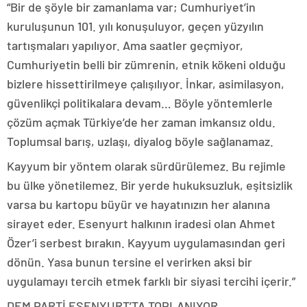
“Bir de şöyle bir zamanlama var; Cumhuriyet’in
kuruluşunun 101. yılı konuşuluyor, geçen yüzyılın
tartışmaları yapılıyor. Ama saatler geçmiyor,
Cumhuriyetin belli bir zümrenin, etnik kökeni olduğu
bizlere hissettirilmeye çalışılıyor. İnkar, asimilasyon,
güvenlikçi politikalara devam… Böyle yöntemlerle
çözüm açmak Türkiye’de her zaman imkansız oldu.
Toplumsal barış, uzlaşı, diyalog böyle sağlanamaz.
Kayyum bir yöntem olarak sürdürülemez. Bu rejimle
bu ülke yönetilemez. Bir yerde hukuksuzluk, eşitsizlik
varsa bu kartopu büyür ve hayatınızın her alanına
sirayet eder. Esenyurt halkının iradesi olan Ahmet
Özer’i serbest bırakın. Kayyum uygulamasından geri
dönün. Yasa bunun tersine el verirken aksi bir
uygulamayı tercih etmek farklı bir siyasi tercihi içerir.”
DEM PARTİ ESENYURT’TA TOPLANIYOR