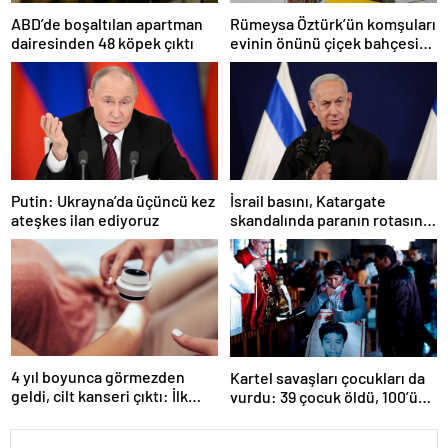
Rümeysa Öztürk’ün komşuları
ABD’de boşaltılan apartman
evinin önünü çiçek bahçesine
dairesinden 48 köpek çıktı
çevirdi
İsrail basını, Katargate
Putin: Ukrayna’da üçüncü kez
skandalında paranın rotasını
ateşkes ilan ediyoruz
paylaştı
4 yıl boyunca görmezden
Kartel savaşları çocukları da
geldi, cilt kanseri çıktı: İlk
vurdu: 39 çocuk öldü, 100’ü
işareti kolundaymış
hala kayıp