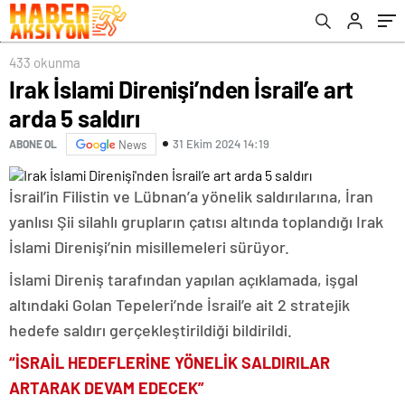
433 okunma
Irak İslami Direnişi’nden İsrail’e art
arda 5 saldırı
31 Ekim 2024 14:19
ABONE OL
News
İsrail’in Filistin ve Lübnan’a yönelik saldırılarına, İran
yanlısı Şii silahlı grupların çatısı altında toplandığı Irak
İslami Direnişi’nin misillemeleri sürüyor.
İslami Direniş tarafından yapılan açıklamada, işgal
altındaki Golan Tepeleri’nde İsrail’e ait 2 stratejik
hedefe saldırı gerçekleştirildiği bildirildi.
“İSRAİL HEDEFLERİNE YÖNELİK SALDIRILAR
ARTARAK DEVAM EDECEK”