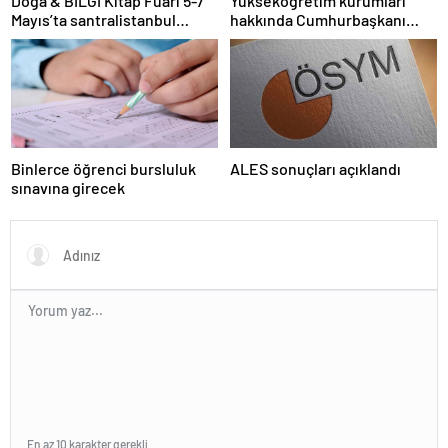
Doğa & BİLGİ Kitap Fuarı 5-7
Yükseköğretim kurumları
Mayıs’ta santralistanbul
hakkında Cumhurbaşkanı
Kampüsünde kapılarını açıyor
kararı Resmi Gazete’de
Binlerce öğrenci bursluluk
ALES sonuçları açıklandı
sınavına girecek
En az 10 karakter gerekli