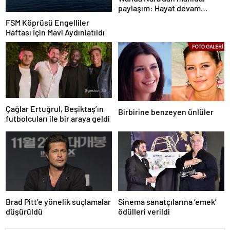
paylaşım: Hayat devam
ediyor ve bazen güçlü değilim
FSM Köprüsü Engelliler
Haftası İçin Mavi Aydınlatıldı
Çağlar Ertuğrul, Beşiktaş’ın
Birbirine benzeyen ünlüler
futbolcuları ile bir araya geldi
Brad Pitt’e yönelik suçlamalar
Sinema sanatçılarına ’emek’
düşürüldü
ödülleri verildi