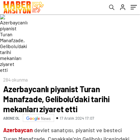
284 okunma
Azerbaycanlı piyanist Turan
Manafzade, Gelibolu’daki tarihi
mekanları ziyaret etti
17 Aralık 2024 17:07
ABONE OL
News
Azerbaycan
devlet sanatçısı, piyanist ve besteci
Turan Manafzade, Çanakkale’nin Gelibolu ilçesindeki