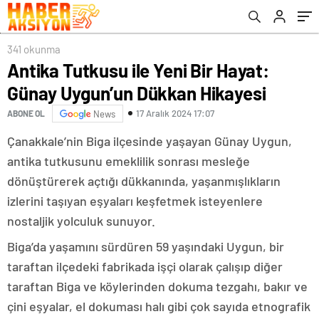
341 okunma
Antika Tutkusu ile Yeni Bir Hayat:
Günay Uygun’un Dükkan Hikayesi
17 Aralık 2024 17:07
ABONE OL
News
Çanakkale’nin Biga ilçesinde yaşayan Günay Uygun,
antika tutkusunu emeklilik sonrası mesleğe
dönüştürerek açtığı dükkanında, yaşanmışlıkların
izlerini taşıyan eşyaları keşfetmek isteyenlere
nostaljik yolculuk sunuyor.
Biga’da yaşamını sürdüren 59 yaşındaki Uygun, bir
taraftan ilçedeki fabrikada işçi olarak çalışıp diğer
taraftan Biga ve köylerinden dokuma tezgahı, bakır ve
çini eşyalar, el dokuması halı gibi çok sayıda etnografik