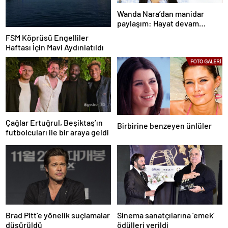
Wanda Nara’dan manidar
paylaşım: Hayat devam
ediyor ve bazen güçlü değilim
FSM Köprüsü Engelliler
Haftası İçin Mavi Aydınlatıldı
Çağlar Ertuğrul, Beşiktaş’ın
Birbirine benzeyen ünlüler
futbolcuları ile bir araya geldi
Brad Pitt’e yönelik suçlamalar
Sinema sanatçılarına ’emek’
düşürüldü
ödülleri verildi