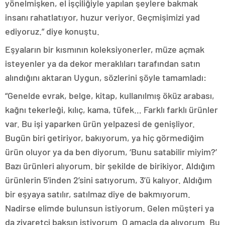
yönelmişken, el işçiliğiyle yapılan şeylere bakmak
insanı rahatlatıyor, huzur veriyor. Geçmişimizi yad
ediyoruz.” diye konuştu.
Eşyaların bir kısmının koleksiyonerler, müze açmak
isteyenler ya da dekor meraklıları tarafından satın
alındığını aktaran Uygun, sözlerini şöyle tamamladı:
“Genelde evrak, belge, kitap, kullanılmış öküz arabası,
kağnı tekerleği, kılıç, kama, tüfek… Farklı farklı ürünler
var. Bu işi yaparken ürün yelpazesi de genişliyor.
Bugün biri getiriyor, bakıyorum, ya hiç görmediğim
ürün oluyor ya da ben diyorum, ‘Bunu satabilir miyim?’
Bazı ürünleri alıyorum. bir şekilde de birikiyor. Aldığım
ürünlerin 5’inden 2’sini satıyorum, 3’ü kalıyor. Aldığım
bir eşyaya satılır, satılmaz diye de bakmıyorum.
Nadirse elimde bulunsun istiyorum. Gelen müşteri ya
da ziyaretçi baksın istiyorum. O amaçla da alıyorum. Bu