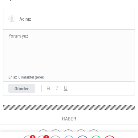
En az 10 karakter gerekli
Gönder
HABER
0
0