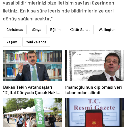
yasal bildirimlerinizi bize iletişim sayfası üzerinden
iletiniz. En kısa süre içerisinde bildirimlerinize geri
dönüş sağlanılacaktır.”
Christmas
dünya
Eğitim
Kültür Sanat
Wellington
Yaşam
Yeni Zelanda
Bakan Tekin vatandaşları
İmamoğlu’nun diploması veri
“Dijital Dünyada Çocuk Hakları
tabanından silindi
Sözleşmesi”ni imzalamaya
davet etti