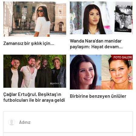
Wanda Nara’dan manidar
Zamansız bir şıklık için…
paylaşım: Hayat devam
ediyor ve bazen güçlü değilim
Çağlar Ertuğrul, Beşiktaş’ın
Birbirine benzeyen ünlüler
futbolcuları ile bir araya geldi