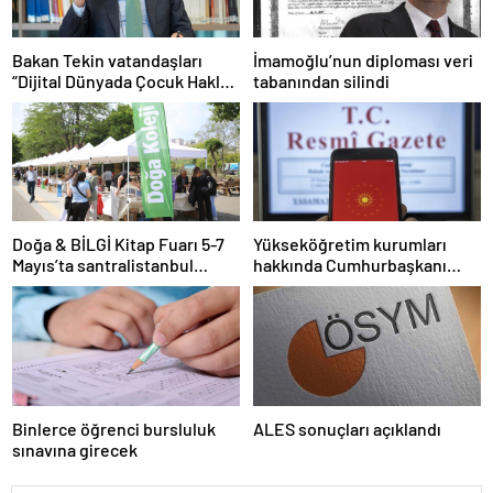
Bakan Tekin vatandaşları
İmamoğlu’nun diploması veri
“Dijital Dünyada Çocuk Hakları
tabanından silindi
Sözleşmesi”ni imzalamaya
davet etti
Doğa & BİLGİ Kitap Fuarı 5-7
Yükseköğretim kurumları
Mayıs’ta santralistanbul
hakkında Cumhurbaşkanı
Kampüsünde kapılarını açıyor
kararı Resmi Gazete’de
Binlerce öğrenci bursluluk
ALES sonuçları açıklandı
sınavına girecek