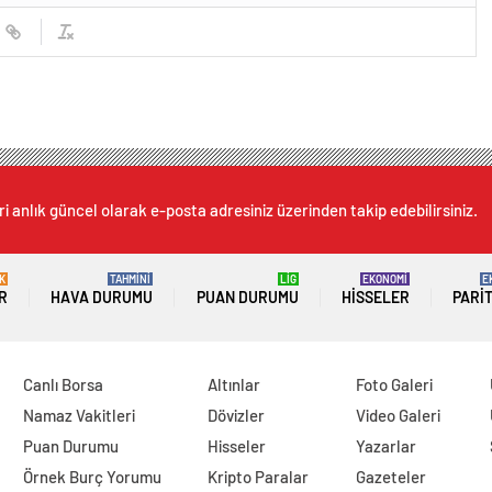
i anlık güncel olarak e-posta adresiniz üzerinden takip edebilirsiniz.
K
TAHMİNİ
LİG
EKONOMİ
E
R
HAVA DURUMU
PUAN DURUMU
HISSELER
PARI
Canlı Borsa
Altınlar
Foto Galeri
Namaz Vakitleri
Dövizler
Video Galeri
Puan Durumu
Hisseler
Yazarlar
Örnek Burç Yorumu
Kripto Paralar
Gazeteler