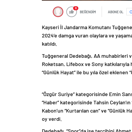
0
BEĞENDİM
ABONE OL
Kayseri İl Jandarma Komutanı Tuğgene
2024’e damga vuran olaylara ve yaşama d
katıldı.
Tuğgeneral Dedebağı, AA muhabirleri ve 
Roketsan, Lifebox ve Sony katkılarıyla 
“Günlük Hayat” ile bu yıla özel eklenen 
“Özgür Suriye” kategorisinde Emin San
“Haber” kategorisinde Tahsin Ceylan’ın
Kabon’un “Kurtarılan can” ve “Günlük Hay
oy verdi.
Dedebağı, “Spor”da ise tercihini Ahmet İ