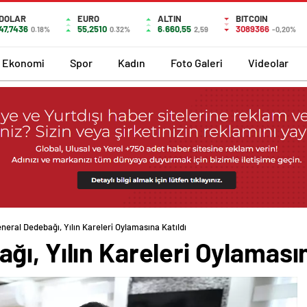
DOLAR
EURO
ALTIN
BITCOIN
47,7436
55,2510
6.660,55
3089366
0.18%
0.32%
2,59
-0,20%
Ekonomi
Spor
Kadın
Foto Galeri
Videolar
neral Dedebağı, Yılın Kareleri Oylamasına Katıldı
ı, Yılın Kareleri Oylamasın