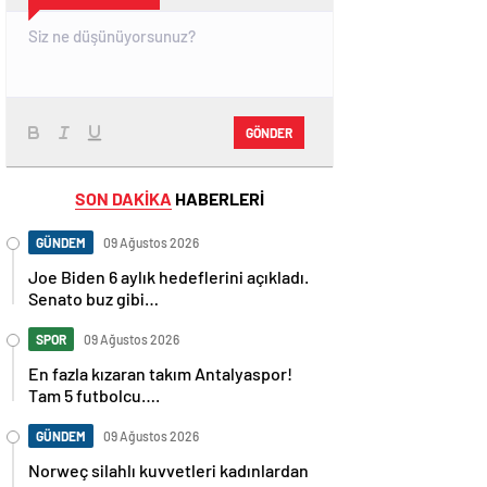
GÖNDER
SON DAKİKA
HABERLERİ
GÜNDEM
09 Ağustos 2026
Joe Biden 6 aylık hedeflerini açıkladı.
Senato buz gibi…
SPOR
09 Ağustos 2026
En fazla kızaran takım Antalyaspor!
Tam 5 futbolcu….
GÜNDEM
09 Ağustos 2026
Norweç silahlı kuvvetleri kadınlardan