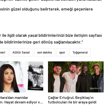
psinin güzel olduğunu belirterek, emeği geçenlere
le ilgili olarak yasal bildirimlerinizi bize iletişim sayfası
de bildirimlerinize geri dönüş sağlanılacaktır.”
seri
Kültür Sanat
son dakika
spor
Tuğgeneral
Nara’dan manidar
Çağlar Ertuğrul, Beşiktaş’ın
m: Hayat devam ediyor ve
futbolcuları ile bir araya geldi
üçlü değilim