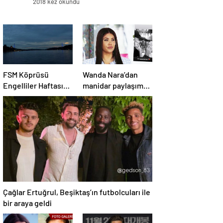
2018 kez okundu
FSM Köprüsü
Wanda Nara’dan
Engelliler Haftası
manidar paylaşım:
İçin Mavi Aydınlatıldı
Hayat devam ediyor
ve bazen güçlü
değilim
Çağlar Ertuğrul, Beşiktaş’ın futbolcuları ile
bir araya geldi