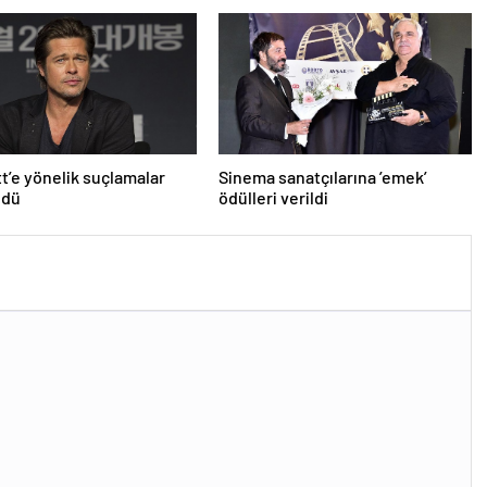
tt’e yönelik suçlamalar
Sinema sanatçılarına ’emek’
ldü
ödülleri verildi