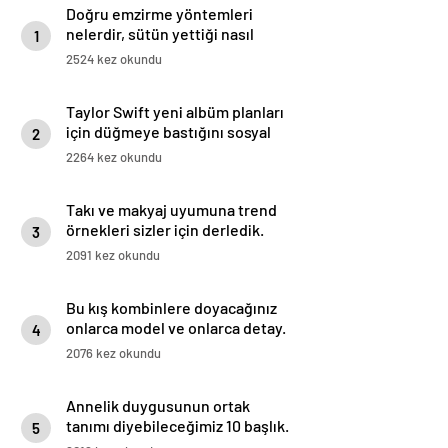
Doğru emzirme yöntemleri
nelerdir, sütün yettiği nasıl
1
anlaşılır?
2524 kez okundu
Taylor Swift yeni albüm planları
için düğmeye bastığını sosyal
2
medyadan duyurdu!
2264 kez okundu
Takı ve makyaj uyumuna trend
örnekleri sizler için derledik.
3
2091 kez okundu
Bu kış kombinlere doyacağınız
onlarca model ve onlarca detay.
4
2076 kez okundu
Annelik duygusunun ortak
tanımı diyebileceğimiz 10 başlık.
5