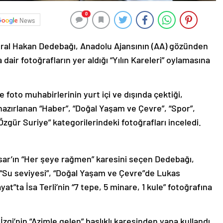
0
News
ral Hakan Dedebağı, Anadolu Ajansının (AA) gözünden
air fotoğrafların yer aldığı “Yılın Kareleri” oylamasına
foto muhabirlerinin yurt içi ve dışında çektiği,
hazırlanan “Haber”, “Doğal Yaşam ve Çevre”, “Spor”,
“Özgür Suriye” kategorilerindeki fotoğrafları inceledi.
sar’ın “Her şeye rağmen” karesini seçen Dedebağı,
 “Su seviyesi”, “Doğal Yaşam ve Çevre”de Lukas
at”ta İsa Terli’nin “7 tepe, 5 minare, 1 kule” fotoğrafına
zgi’nin “Azimle gelen” başlıklı karesinden yana kullandı.