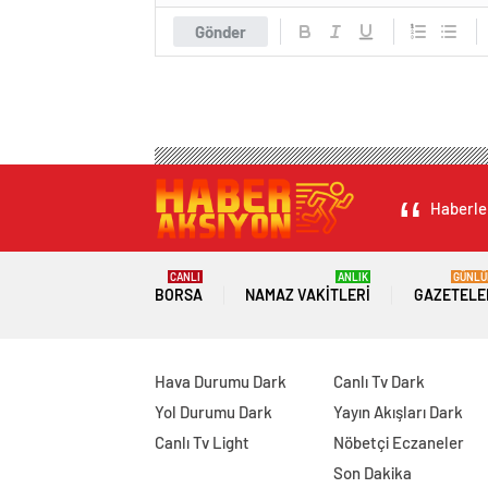
Gönder
Haberler
CANLI
ANLIK
GÜNLÜ
BORSA
NAMAZ VAKITLERI
GAZETELE
Hava Durumu Dark
Canlı Tv Dark
Yol Durumu Dark
Yayın Akışları Dark
Canlı Tv Light
Nöbetçi Eczaneler
Son Dakika