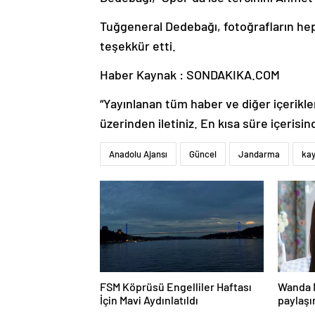
Tuğgeneral Dedebağı, fotoğrafların he
teşekkür etti.
Haber Kaynak : SONDAKIKA.COM
“Yayınlanan tüm haber ve diğer içerikler i
üzerinden iletiniz. En kısa süre içerisin
Anadolu Ajansı
Güncel
Jandarma
kay
FSM Köprüsü Engelliler Haftası
Wanda 
İçin Mavi Aydınlatıldı
paylaşı
bazen g