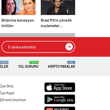
Birbirine benzeyen
Brad Pitt’e yönelik
ünlüler
suçlamalar
düşürüldü
KONOMİ
TRAFİK
CANLI
TELER
YOL DURUMU
KRIPTO PARALAR
Üye Giriş
Üye Kayıt
Şifremi Unuttum