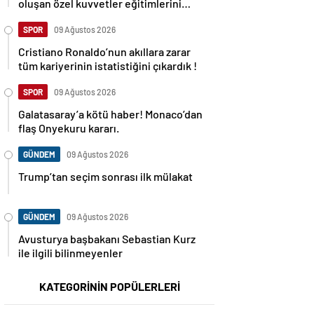
oluşan özel kuvvetler eğitimlerini
başlattı.
SPOR
09 Ağustos 2026
Cristiano Ronaldo’nun akıllara zarar
tüm kariyerinin istatistiğini çıkardık !
SPOR
09 Ağustos 2026
Galatasaray’a kötü haber! Monaco’dan
flaş Onyekuru kararı.
GÜNDEM
09 Ağustos 2026
Trump’tan seçim sonrası ilk mülakat
GÜNDEM
09 Ağustos 2026
Avusturya başbakanı Sebastian Kurz
ile ilgili bilinmeyenler
KATEGORİNİN POPÜLERLERİ