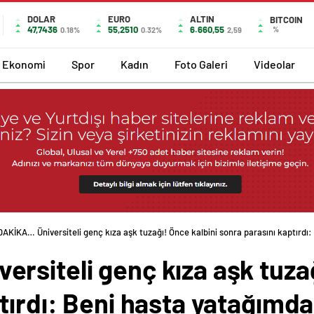
DOLAR
EURO
ALTIN
BITCOIN
47,7436
55,2510
6.660,55
%
0.18%
0.32%
2,59
Ekonomi
Spor
Kadın
Foto Galeri
Videolar
AKİKA… Üniversiteli genç kıza aşk tuzağı! Önce kalbini sonra parasını kaptırdı:
siteli genç kıza aşk tuzağ
tırdı: Beni hasta yatağımd