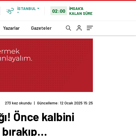
İMSAK'A
İSTANBUL
02:00
KALAN SÜRE
°
Yazarlar
Gazeteler
273 kez okundu
|
Güncelleme: 12 Ocak 2025 15:25
ı! Önce kalbini
a bırakıp…