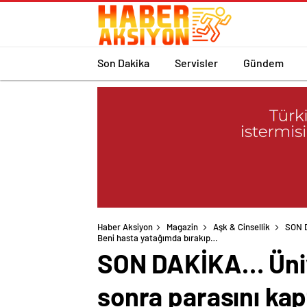
Son Dakika
Servisler
Gündem
Haber Aksiyon
Magazin
Aşk & Cinsellik
SON D
Beni hasta yatağımda bırakıp…
SON DAKİKA… Üniver
sonra parasını kap