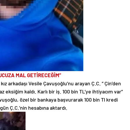
 UCUZA MAL GETİRECEĞİM”
 kız arkadaşı Vesile Çavuşoğlu’nu arayan Ç.C. ” Çin’den
 eksiğim kaldı. Karlı bir iş. 100 bin TL’ye ihtiyacım var”
uşoğlu, özel bir bankaya başvurarak 100 bin Tl kredi
gün Ç.C.’nin hesabına aktardı.