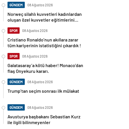
GÜNDEM
08 Ağustos 2026
Norweç silahlı kuvvetleri kadınlardan
oluşan özel kuvvetler eğitimlerini
başlattı.
SPOR
08 Ağustos 2026
Cristiano Ronaldo’nun akıllara zarar
tüm kariyerinin istatistiğini çıkardık !
SPOR
08 Ağustos 2026
Galatasaray’a kötü haber! Monaco’dan
flaş Onyekuru kararı.
GÜNDEM
08 Ağustos 2026
Trump’tan seçim sonrası ilk mülakat
GÜNDEM
08 Ağustos 2026
Avusturya başbakanı Sebastian Kurz
ile ilgili bilinmeyenler