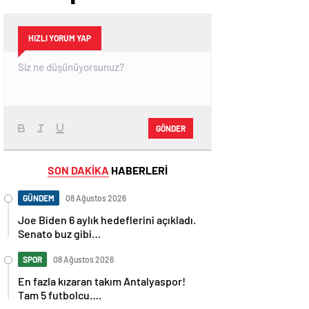
HIZLI YORUM YAP
GÖNDER
SON DAKİKA
HABERLERİ
GÜNDEM
08 Ağustos 2026
Joe Biden 6 aylık hedeflerini açıkladı.
Senato buz gibi…
SPOR
08 Ağustos 2026
En fazla kızaran takım Antalyaspor!
Tam 5 futbolcu….