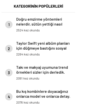
KATEGORİNİN POPÜLERLERİ
Doğru emzirme yöntemleri
nelerdir, sütün yettiği nasıl
1
anlaşılır?
2524 kez okundu
Taylor Swift yeni albüm planları
için düğmeye bastığını sosyal
2
medyadan duyurdu!
2264 kez okundu
Takı ve makyaj uyumuna trend
örnekleri sizler için derledik.
3
2091 kez okundu
Bu kış kombinlere doyacağınız
onlarca model ve onlarca detay.
4
2076 kez okundu