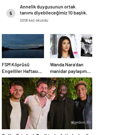
Annelik duygusunun ortak
tanımı diyebileceğimiz 10 başlık.
5
2018 kez okundu
FSM Köprüsü
Wanda Nara’dan
Engelliler Haftası
manidar paylaşım:
İçin Mavi Aydınlatıldı
Hayat devam ediyor
ve bazen güçlü
değilim