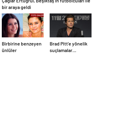
Çağlar Ertuğrul, Beşiktaş’ın futbolcuları ile
bir araya geldi
Birbirine benzeyen
Brad Pitt’e yönelik
ünlüler
suçlamalar
düşürüldü