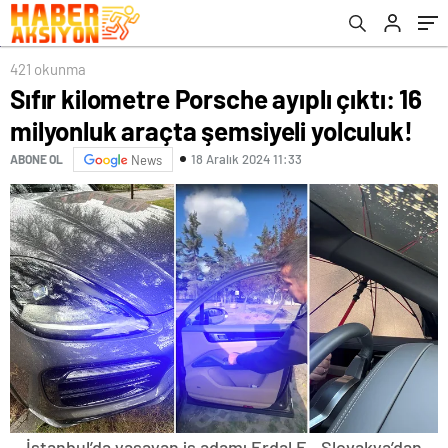
421 okunma
Sıfır kilometre Porsche ayıplı çıktı: 16
milyonluk araçta şemsiyeli yolculuk!
18 Aralık 2024 11:33
ABONE OL
News
İstanbul’da yaşayan iş adamı Erdal E., Slovakya’dan