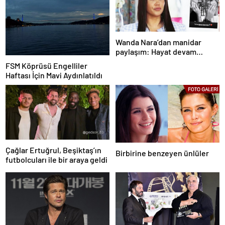
Wanda Nara’dan manidar
paylaşım: Hayat devam
ediyor ve bazen güçlü değilim
FSM Köprüsü Engelliler
Haftası İçin Mavi Aydınlatıldı
Çağlar Ertuğrul, Beşiktaş’ın
Birbirine benzeyen ünlüler
futbolcuları ile bir araya geldi