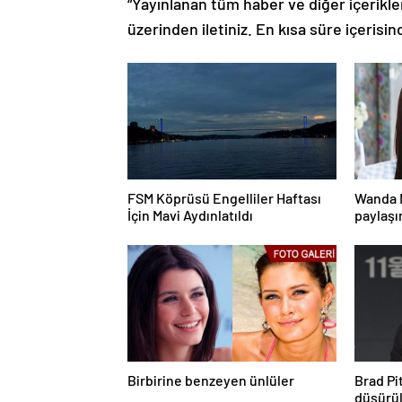
“Yayınlanan tüm haber ve diğer içerikler i
üzerinden iletiniz. En kısa süre içerisin
FSM Köprüsü Engelliler Haftası
Wanda 
İçin Mavi Aydınlatıldı
paylaşı
bazen g
Birbirine benzeyen ünlüler
Brad Pi
düşürü