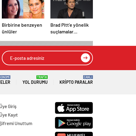
Birbirine benzeyen
Brad Pitt’e yönelik
ünlüler
suçlamalar
düşürüldü
KONOMİ
TRAFİK
CANLI
TELER
YOL DURUMU
KRIPTO PARALAR
Üye Giriş
Üye Kayıt
Şifremi Unuttum