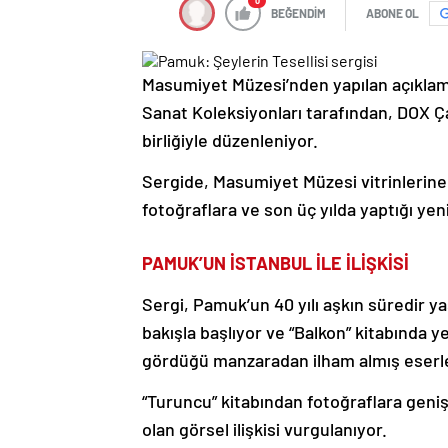
0
BEĞENDİM
ABONE OL
Masumiyet Müzesi’nden yapılan açıkla
Sanat Koleksiyonları tarafından, DOX 
birliğiyle düzenleniyor.
Sergide, Masumiyet Müzesi vitrinlerine, 
fotoğraflara ve son üç yılda yaptığı yeni
PAMUK’UN İSTANBUL İLE İLİŞKİSİ
Sergi, Pamuk’un 40 yılı aşkın süredir y
bakışla başlıyor ve “Balkon” kitabında y
gördüğü manzaradan ilham almış eserl
“Turuncu” kitabından fotoğraflara geni
olan görsel ilişkisi vurgulanıyor.