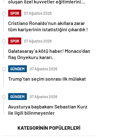
oluşan özel kuvvetler eğitimlerini
başlattı.
SPOR
07 Ağustos 2026
Cristiano Ronaldo’nun akıllara zarar
tüm kariyerinin istatistiğini çıkardık !
SPOR
07 Ağustos 2026
Galatasaray’a kötü haber! Monaco’dan
flaş Onyekuru kararı.
GÜNDEM
07 Ağustos 2026
Trump’tan seçim sonrası ilk mülakat
GÜNDEM
07 Ağustos 2026
Avusturya başbakanı Sebastian Kurz
ile ilgili bilinmeyenler
KATEGORİNİN POPÜLERLERİ