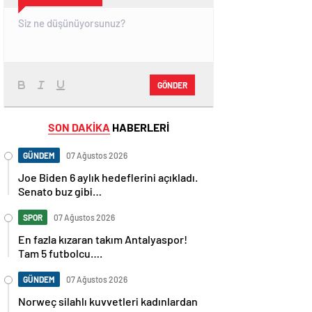
GÖNDER
SON DAKİKA
HABERLERİ
GÜNDEM
07 Ağustos 2026
Joe Biden 6 aylık hedeflerini açıkladı.
Senato buz gibi…
SPOR
07 Ağustos 2026
En fazla kızaran takım Antalyaspor!
Tam 5 futbolcu….
GÜNDEM
07 Ağustos 2026
Norweç silahlı kuvvetleri kadınlardan