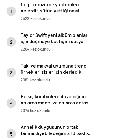
Doğru emzirme yöntemleri
nelerdir, sütün yettiği nasıl
1
anlaşılır?
2522 kez okundu
Taylor Swift yeni albüm planları
için düğmeye bastığını sosyal
2
medyadan duyurdu!
2264 kez okundu
Takı ve makyaj uyumuna trend
örnekleri sizler için derledik.
3
2091 kez okundu
Bu kış kombinlere doyacağınız
onlarca model ve onlarca detay.
4
2075 kez okundu
Annelik duygusunun ortak
tanımı diyebileceğimiz 10 başlık.
5