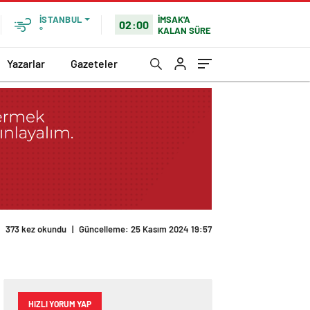
İMSAK'A
İSTANBUL
02:00
KALAN SÜRE
°
Yazarlar
Gazeteler
373 kez okundu
|
Güncelleme: 25 Kasım 2024 19:57
HIZLI YORUM YAP