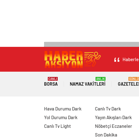
Haberler
CANLI
ANLIK
GÜNLÜ
BORSA
NAMAZ VAKITLERI
GAZETELE
Hava Durumu Dark
Canlı Tv Dark
Yol Durumu Dark
Yayın Akışları Dark
Canlı Tv Light
Nöbetçi Eczaneler
Son Dakika