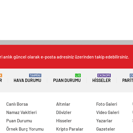
i anlık güncel olarak e-posta adresiniz üzerinden takip edebilirsiniz.
K
TAHMİNİ
LİG
EKONOMİ
E
R
HAVA DURUMU
PUAN DURUMU
HISSELER
PARI
Canlı Borsa
Altınlar
Foto Galeri
Namaz Vakitleri
Dövizler
Video Galeri
Puan Durumu
Hisseler
Yazarlar
Örnek Burç Yorumu
Kripto Paralar
Gazeteler