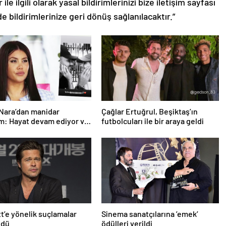
le ilgili olarak yasal bildirimlerinizi bize iletişim sayfası
de bildirimlerinize geri dönüş sağlanılacaktır.”
Nara’dan manidar
Çağlar Ertuğrul, Beşiktaş’ın
m: Hayat devam ediyor ve
futbolcuları ile bir araya geldi
üçlü değilim
tt’e yönelik suçlamalar
Sinema sanatçılarına ’emek’
ldü
ödülleri verildi