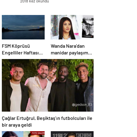
2018 kez okundu
FSM Köprüsü
Wanda Nara’dan
Engelliler Haftası
manidar paylaşım:
İçin Mavi Aydınlatıldı
Hayat devam ediyor
ve bazen güçlü
değilim
Çağlar Ertuğrul, Beşiktaş’ın futbolcuları ile
bir araya geldi