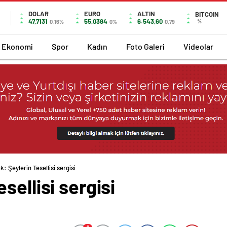
DOLAR
EURO
ALTIN
BITCOIN
47,7131
55,0384
6.543,60
%
0.16%
0%
0,79
Ekonomi
Spor
Kadın
Foto Galeri
Videolar
: Şeylerin Tesellisi sergisi
sellisi sergisi