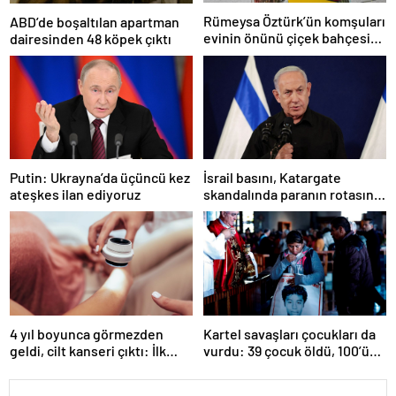
Rümeysa Öztürk’ün komşuları
ABD’de boşaltılan apartman
evinin önünü çiçek bahçesine
dairesinden 48 köpek çıktı
çevirdi
İsrail basını, Katargate
Putin: Ukrayna’da üçüncü kez
skandalında paranın rotasını
ateşkes ilan ediyoruz
paylaştı
4 yıl boyunca görmezden
Kartel savaşları çocukları da
geldi, cilt kanseri çıktı: İlk
vurdu: 39 çocuk öldü, 100’ü
işareti kolundaymış
hala kayıp