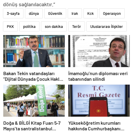
dönüş sağlanılacaktır.”
3-sayfa
dünya
Güvenlik
Irak
Kck
Operasyon
PKK
politika
son dakika
Terör
Uluslararası İlişkiler
Bakan Tekin vatandaşları
İmamoğlu’nun diploması veri
“Dijital Dünyada Çocuk Hakları
tabanından silindi
Sözleşmesi”ni imzalamaya
davet etti
Doğa & BİLGİ Kitap Fuarı 5-7
Yükseköğretim kurumları
Mayıs’ta santralistanbul
hakkında Cumhurbaşkanı