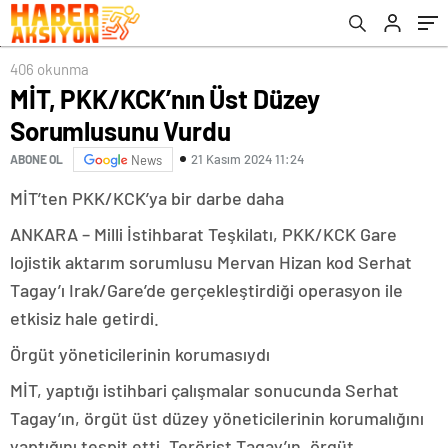
406 okunma
MİT, PKK/KCK’nın Üst Düzey
Sorumlusunu Vurdu
21 Kasım 2024 11:24
ABONE OL
News
MİT’ten PKK/KCK’ya bir darbe daha
ANKARA – Milli İstihbarat Teşkilatı, PKK/KCK Gare
lojistik aktarım sorumlusu Mervan Hizan kod Serhat
Tagay’ı Irak/Gare’de gerçekleştirdiği operasyon ile
etkisiz hale getirdi.
Örgüt yöneticilerinin korumasıydı
MİT, yaptığı istihbari çalışmalar sonucunda Serhat
Tagay’ın, örgüt üst düzey yöneticilerinin korumalığını
yaptığını tespit etti. Terörist Tagay’ın, örgüt