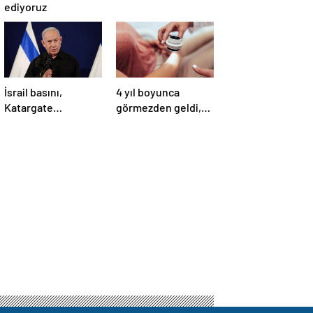
ediyoruz
İsrail basını,
4 yıl boyunca
Katargate
görmezden geldi,
skandalında paranın
cilt kanseri çıktı: İlk
rotasını paylaştı
işareti kolundaymış