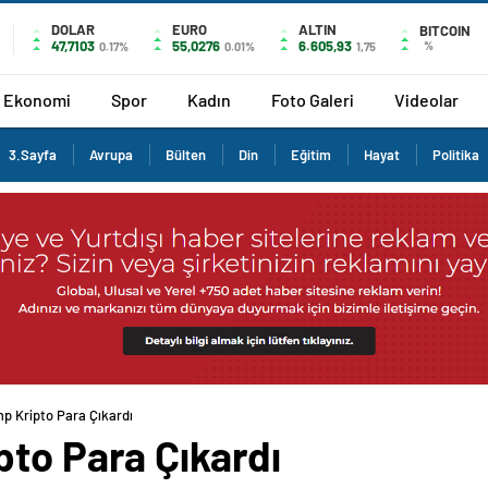
DOLAR
EURO
ALTIN
BITCOIN
47,7103
55,0276
6.605,93
%
0.17%
0.01%
1,75
Ekonomi
Spor
Kadın
Foto Galeri
Videolar
3.Sayfa
Avrupa
Bülten
Din
Eğitim
Hayat
Politika
p Kripto Para Çıkardı
pto Para Çıkardı