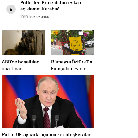
Putin’den Ermenistan’ı yıkan
açıklama: Karabağ
5
Azerbaycan’ın ayrılmaz bir
2757 kez okundu
parçasıdır!
ABD’de boşaltılan
Rümeysa Öztürk’ün
apartman
komşuları evinin
dairesinden 48
önünü çiçek
köpek çıktı
bahçesine çevirdi
Putin: Ukrayna’da üçüncü kez ateşkes ilan