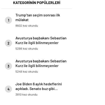
KATEGORİNİN POPÜLERLERİ
Trump’tan seçim sonrası ilk
mülakat
1
8602 kez okundu
Avusturya başbakanı Sebastian
Kurz ile ilgili bilinmeyenler
2
5298 kez okundu
Avusturya başbakanı Sebastian
Kurz ile ilgili bilinmeyenler
3
5249 kez okundu
Joe Biden 6 aylık hedeflerini
açıkladı. Senato buz gibi…
4
3810 kez okundu