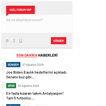
HIZLI YORUM YAP
GÖNDER
SON DAKİKA
HABERLERİ
GÜNDEM
07 Ağustos 2026
Joe Biden 6 aylık hedeflerini açıkladı.
Senato buz gibi…
SPOR
07 Ağustos 2026
En fazla kızaran takım Antalyaspor!
Tam 5 futbolcu….