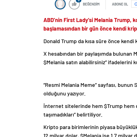
0
BEĞENDİM
ABONE OL
ABD’nin First Lady’si Melania Trump, 
başlamasından bir gün önce kendi kript
Donald Trump da kısa süre önce kendi k
X hesabından bir paylaşımda bulunan Me
$Melania satın alabilirsiniz” ifadelerini k
“Resmi Melania Meme” sayfası, bunun Sola
olduğunu yazıyor.
İnternet sitelerinde hem $Trump hem de
taşımadıkları” belirtiliyor.
Kripto para birimlerinin piyasa büyükl
12 milyar dolar, $Melania ise 1.7 milyar 