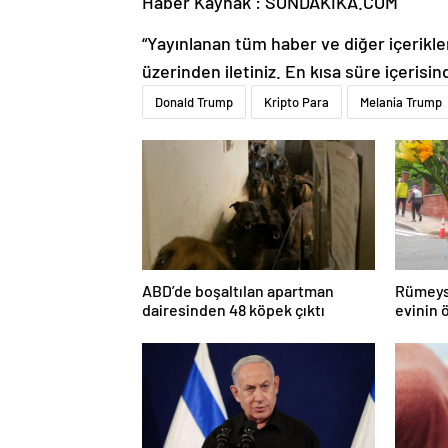
Haber Kaynak : SONDAKIKA.COM
“Yayınlanan tüm haber ve diğer içerikler i
üzerinden iletiniz. En kısa süre içerisin
Donald Trump
Kripto Para
Melania Trump
ABD’de boşaltılan apartman
Rümeys
dairesinden 48 köpek çıktı
evinin 
çevirdi