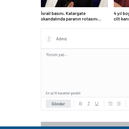
İsrail basını, Katargate
4 yıl b
skandalında paranın rotasını
cilt kan
paylaştı
kolund
En az 10 karakter gerekli
Gönder