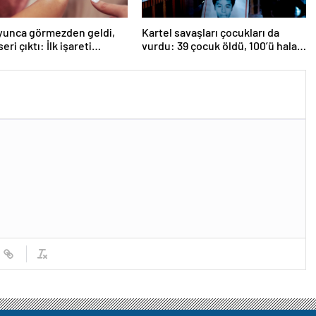
oyunca görmezden geldi,
Kartel savaşları çocukları da
seri çıktı: İlk işareti
vurdu: 39 çocuk öldü, 100’ü hala
aymış
kayıp