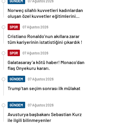
GÜNDEM
07 Ağustos 2026
Norweç silahlı kuvvetleri kadınlardan
oluşan özel kuvvetler eğitimlerini
başlattı.
SPOR
07 Ağustos 2026
Cristiano Ronaldo’nun akıllara zarar
tüm kariyerinin istatistiğini çıkardık !
SPOR
07 Ağustos 2026
Galatasaray’a kötü haber! Monaco’dan
flaş Onyekuru kararı.
GÜNDEM
07 Ağustos 2026
Trump’tan seçim sonrası ilk mülakat
GÜNDEM
07 Ağustos 2026
Avusturya başbakanı Sebastian Kurz
ile ilgili bilinmeyenler