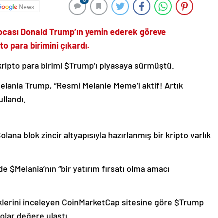
0
News
kocası Donald Trump’ın yemin ederek göreve
o para birimini çıkardı.
ripto para birimi $Trump’ı piyasaya sürmüştü.
lania Trump, “Resmi Melanie Meme’i aktif! Artık
ullandı.
na blok zincir altyapısıyla hazırlanmış bir kripto varlık
 $Melania’nın “bir yatırım fırsatı olma amacı
üklerini inceleyen CoinMarketCap sitesine göre $Trump
dolar değere ulaştı.