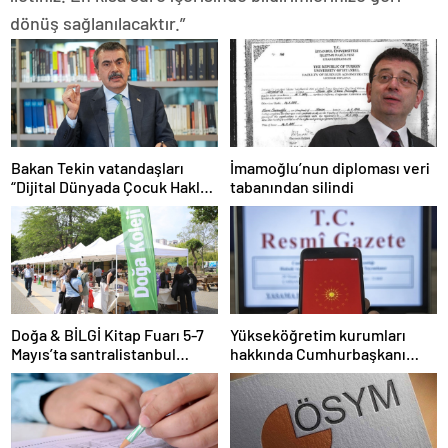
dönüş sağlanılacaktır.”
Bakan Tekin vatandaşları
İmamoğlu’nun diploması veri
“Dijital Dünyada Çocuk Hakları
tabanından silindi
Sözleşmesi”ni imzalamaya
davet etti
Doğa & BİLGİ Kitap Fuarı 5-7
Yükseköğretim kurumları
Mayıs’ta santralistanbul
hakkında Cumhurbaşkanı
Kampüsünde kapılarını açıyor
kararı Resmi Gazete’de