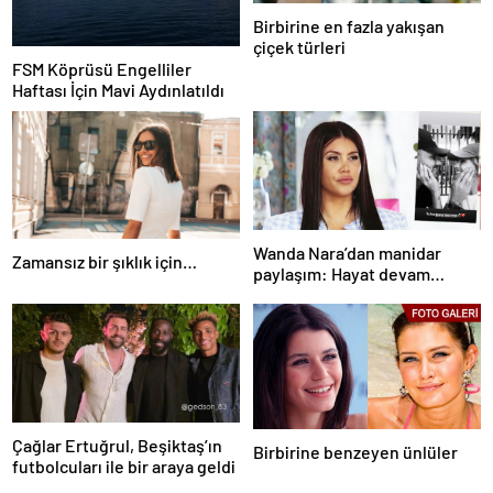
Birbirine en fazla yakışan
çiçek türleri
FSM Köprüsü Engelliler
Haftası İçin Mavi Aydınlatıldı
Wanda Nara’dan manidar
Zamansız bir şıklık için…
paylaşım: Hayat devam
ediyor ve bazen güçlü değilim
Çağlar Ertuğrul, Beşiktaş’ın
Birbirine benzeyen ünlüler
futbolcuları ile bir araya geldi