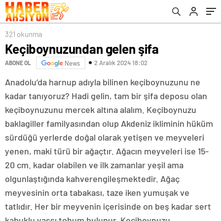
321 okunma
Keçiboynuzundan gelen şifa
2 Aralık 2024 18:02
ABONE OL
News
Anadolu’da harnup adıyla bilinen keçiboynuzunu ne
kadar tanıyoruz? Hadi gelin, tam bir şifa deposu olan
keçiboynuzunu mercek altına alalım. Keçiboynuzu
baklagiller familyasından olup Akdeniz ikliminin hüküm
sürdüğü yerlerde doğal olarak yetişen ve meyveleri
yenen, maki türü bir ağaçtır. Ağacın meyveleri ise 15-
20 cm. kadar olabilen ve ilk zamanlar yeşil ama
olgunlaştığında kahverengileşmektedir. Ağaç
meyvesinin orta tabakası, taze iken yumuşak ve
tatlıdır. Her bir meyvenin içerisinde on beş kadar sert
kabuklu yassı tohum bulunur. Keçiboynuzu