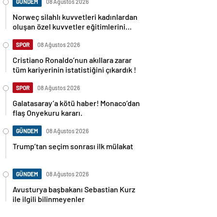
GÜNDEM
08 Ağustos 2026
Norweç silahlı kuvvetleri kadınlardan
oluşan özel kuvvetler eğitimlerini
başlattı.
SPOR
08 Ağustos 2026
Cristiano Ronaldo’nun akıllara zarar
tüm kariyerinin istatistiğini çıkardık !
SPOR
08 Ağustos 2026
Galatasaray’a kötü haber! Monaco’dan
flaş Onyekuru kararı.
GÜNDEM
08 Ağustos 2026
Trump’tan seçim sonrası ilk mülakat
GÜNDEM
08 Ağustos 2026
Avusturya başbakanı Sebastian Kurz
ile ilgili bilinmeyenler