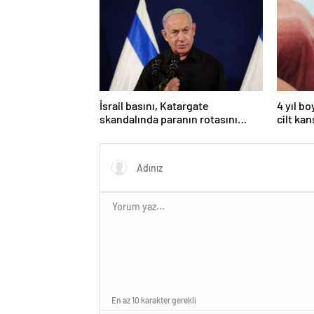
İsrail basını, Katargate
4 yıl b
skandalında paranın rotasını
cilt kan
paylaştı
kolund
En az 10 karakter gerekli