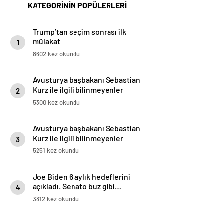
KATEGORİNİN POPÜLERLERİ
Trump’tan seçim sonrası ilk
mülakat
1
8602 kez okundu
Avusturya başbakanı Sebastian
Kurz ile ilgili bilinmeyenler
2
5300 kez okundu
Avusturya başbakanı Sebastian
Kurz ile ilgili bilinmeyenler
3
5251 kez okundu
Joe Biden 6 aylık hedeflerini
açıkladı. Senato buz gibi…
4
3812 kez okundu