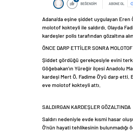
BEĞENDİM
ABONE OL
Adana’da eşine şiddet uygulayan Eren Ö.
molotof kokteyli ile saldırdı. Olayda Fa
kardeşler polis tarafından gözaltına alın
ÖNCE DARP ETTİLER SONRA MOLOTOF
Şiddet gördüğü gerekçesiyle evini te
Göğebakan’ın Yüreğir ilçesi Anadolu Ma
kardeşi Mert Ö, Fadime Ö’yü darp etti. 
eve molotof kokteyli attı.
SALDIRGAN KARDEŞLER GÖZALTINDA
Saldırı nedeniyle evde kısmi hasar olu
Ö’nün hayati tehlikesinin bulunmadığı ö