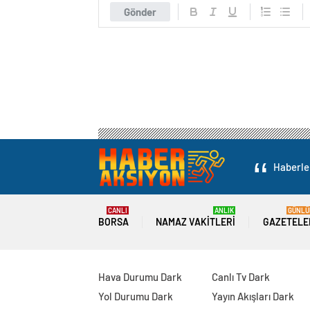
Gönder
Haberler
CANLI
ANLIK
GÜNLÜ
BORSA
NAMAZ VAKITLERI
GAZETELE
Hava Durumu Dark
Canlı Tv Dark
Yol Durumu Dark
Yayın Akışları Dark