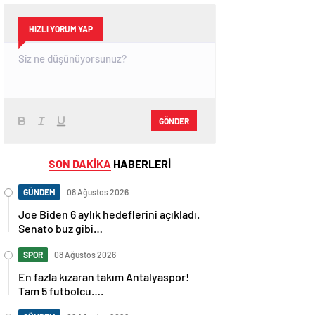
HIZLI YORUM YAP
GÖNDER
SON DAKİKA
HABERLERİ
GÜNDEM
08 Ağustos 2026
Joe Biden 6 aylık hedeflerini açıkladı.
Senato buz gibi…
SPOR
08 Ağustos 2026
En fazla kızaran takım Antalyaspor!
Tam 5 futbolcu….