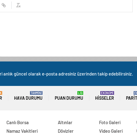
i anlık güncel olarak e-posta adresiniz üzerinden takip edebilirsiniz.
K
TAHMİNİ
LİG
EKONOMİ
E
R
HAVA DURUMU
PUAN DURUMU
HISSELER
PARI
Canlı Borsa
Altınlar
Foto Galeri
Namaz Vakitleri
Dövizler
Video Galeri