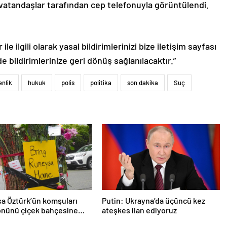
i vatandaşlar tarafından cep telefonuyla görüntülendi.
le ilgili olarak yasal bildirimlerinizi bize iletişim sayfası
de bildirimlerinize geri dönüş sağlanılacaktır.”
nlik
hukuk
polis
politika
son dakika
Suç
a Öztürk’ün komşuları
Putin: Ukrayna’da üçüncü kez
önünü çiçek bahçesine
ateşkes ilan ediyoruz