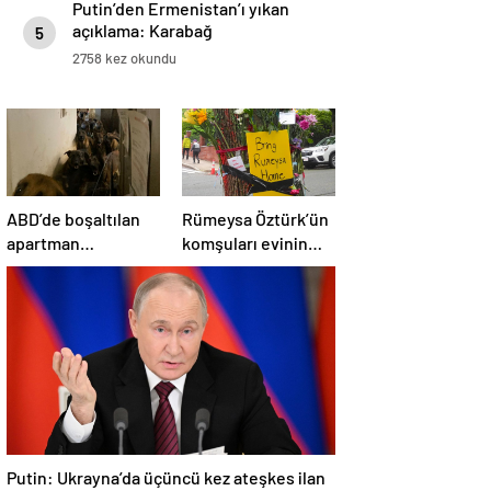
Putin’den Ermenistan’ı yıkan
açıklama: Karabağ
5
Azerbaycan’ın ayrılmaz bir
2758 kez okundu
parçasıdır!
ABD’de boşaltılan
Rümeysa Öztürk’ün
apartman
komşuları evinin
dairesinden 48
önünü çiçek
köpek çıktı
bahçesine çevirdi
Putin: Ukrayna’da üçüncü kez ateşkes ilan