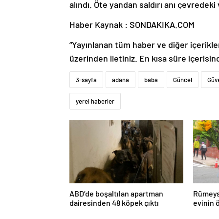
alındı. Öte yandan saldırı anı çevredek
Haber Kaynak : SONDAKIKA.COM
“Yayınlanan tüm haber ve diğer içerikler i
üzerinden iletiniz. En kısa süre içerisin
3-sayfa
adana
baba
Güncel
Güve
yerel haberler
ABD’de boşaltılan apartman
Rümeys
dairesinden 48 köpek çıktı
evinin 
çevirdi