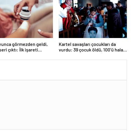
oyunca görmezden geldi,
Kartel savaşları çocukları da
seri çıktı: İlk işareti
vurdu: 39 çocuk öldü, 100’ü hala
aymış
kayıp