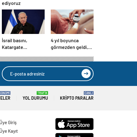
ediyoruz
İsrail basını,
4 yıl boyunca
Katargate
görmezden geldi,
skandalında paranın
cilt kanseri çıktı: İlk
rotasını paylaştı
işareti kolundaymış
KONOMİ
TRAFİK
CANLI
TELER
YOL DURUMU
KRIPTO PARALAR
Üye Giriş
Üye Kayıt