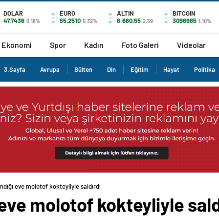
DOLAR
EURO
ALTIN
BITCOIN
47,7436
55,2510
6.660,55
3096985
0.18%
0.32%
2,59
1,10%
Ekonomi
Spor
Kadın
Foto Galeri
Videolar
3.Sayfa
Avrupa
Bülten
Din
Eğitim
Hayat
Politika
ındığı eve molotof kokteyliyle saldırdı
 eve molotof kokteyliyle sald