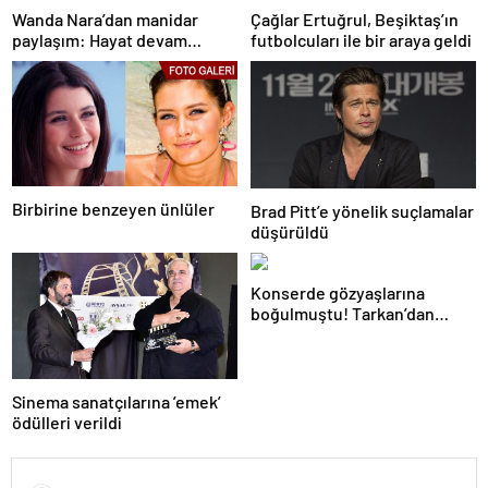
Wanda Nara’dan manidar
Çağlar Ertuğrul, Beşiktaş’ın
paylaşım: Hayat devam
futbolcuları ile bir araya geldi
ediyor ve bazen güçlü değilim
Birbirine benzeyen ünlüler
Brad Pitt’e yönelik suçlamalar
düşürüldü
Konserde gözyaşlarına
boğulmuştu! Tarkan’dan
duygulandıran paylaşım
Sinema sanatçılarına ’emek’
ödülleri verildi