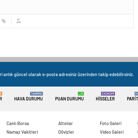
i anlık güncel olarak e-posta adresiniz üzerinden takip edebilirsiniz.
K
TAHMİNİ
LİG
EKONOMİ
E
R
HAVA DURUMU
PUAN DURUMU
HISSELER
PARI
Canlı Borsa
Altınlar
Foto Galeri
Namaz Vakitleri
Dövizler
Video Galeri