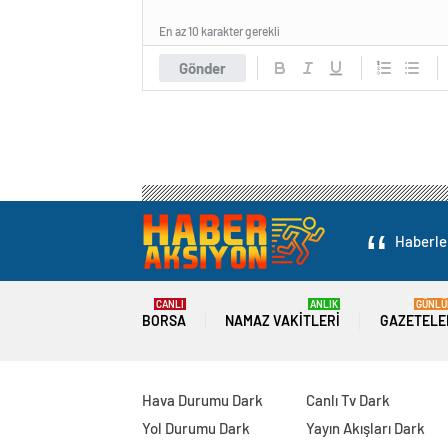
En az 10 karakter gerekli
Gönder
Haberler
CANLI
ANLIK
GÜNLÜ
BORSA
NAMAZ VAKITLERI
GAZETELE
Hava Durumu Dark
Canlı Tv Dark
Yol Durumu Dark
Yayın Akışları Dark