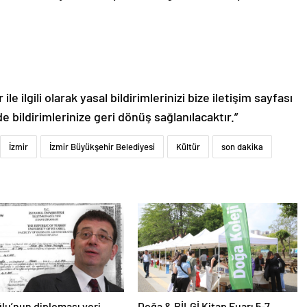
le ilgili olarak yasal bildirimlerinizi bize iletişim sayfası
de bildirimlerinize geri dönüş sağlanılacaktır.”
İzmir
İzmir Büyükşehir Belediyesi
Kültür
son dakika
u’nun diploması veri
Doğa & BİLGİ Kitap Fuarı 5-7