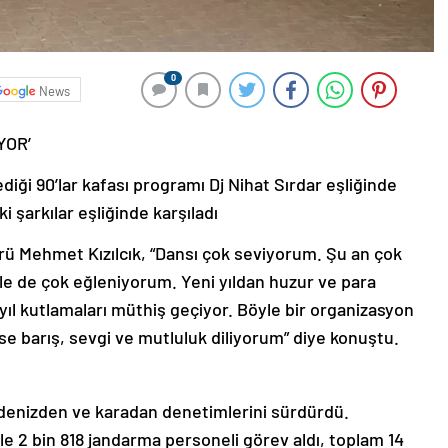
0
News
YOR’
iği 90’lar kafası programı Dj Nihat Sırdar eşliğinde
ki şarkılar eşliğinde karşıladı
örü Mehmet Kızılcık, “Dansı çok seviyorum. Şu an çok
ile de çok eğleniyorum. Yeni yıldan huzur ve para
 yıl kutlamaları müthiş geçiyor. Böyle bir organizasyon
se barış, sevgi ve mutluluk diliyorum” diye konuştu.
 denizden ve karadan denetimlerini sürdürdü.
e 2 bin 818 jandarma personeli görev aldı, toplam 14