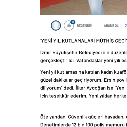
0
BEĞENDİM
ABONE OL
‘YENİ YIL KUTLAMALARI MÜTHİŞ GEÇİ
İzmir Büyükşehir Belediyesi’nin düzenled
gerçekleştirildi. Vatandaşlar yeni yılı es
Yeni yıl kutlamasına katılan kadın kuaf
güzel dakikalar geçiriyorum. Ersin şov 
diliyorum” dedi. İlker Aydoğan ise “Yeni
için teşekkür ederim. Yeni yıldan herke
Öte yandan, Güvenlik güçleri havadan,
Denetimlerde 12 bin 100 polis memuru il