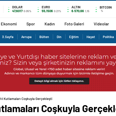
DOLAR
EURO
ALTIN
BITCOIN
47,6017
55,1506
6.570,66
%
0.05%
0.21%
1,15
Ekonomi
Spor
Kadın
Foto Galeri
Videolar
3.Sayfa
Avrupa
Bülten
Din
Eğitim
Hayat
Politika
 Yıl Kutlamaları Coşkuyla Gerçekleşti
Kutlamaları Coşkuyla Gerçekl