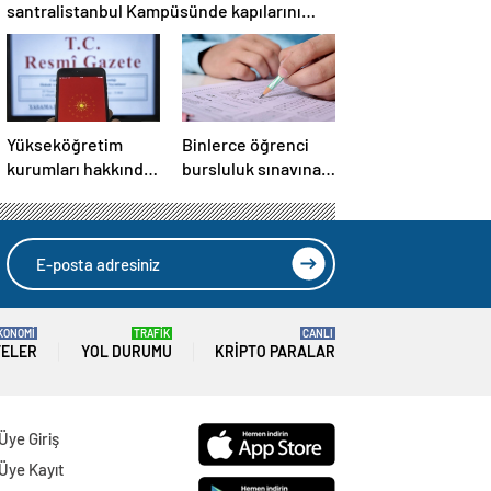
santralistanbul Kampüsünde kapılarını
açıyor
Yükseköğretim
Binlerce öğrenci
kurumları hakkında
bursluluk sınavına
Cumhurbaşkanı
girecek
kararı Resmi
Gazete’de
KONOMİ
TRAFİK
CANLI
TELER
YOL DURUMU
KRIPTO PARALAR
Üye Giriş
Üye Kayıt