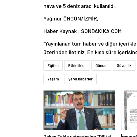
hava ve 5 deniz aracı kullanıldı.
Yağmur ÖNGÜN/İZMİR,
Haber Kaynak : SONDAKIKA.COM
“Yayınlanan tüm haber ve diğer içerikler i
üzerinden iletiniz. En kısa süre içerisin
Eğitim
Etkinlikler
Güncel
Güvenlik
Yaşam
yerel haberler
Bakan Tekin vatandaşları “Dijital
İmamoğl