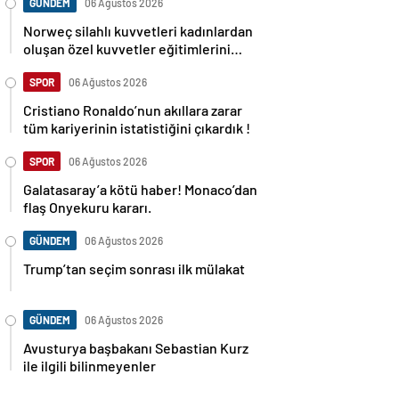
GÜNDEM
06 Ağustos 2026
Norweç silahlı kuvvetleri kadınlardan
oluşan özel kuvvetler eğitimlerini
başlattı.
SPOR
06 Ağustos 2026
Cristiano Ronaldo’nun akıllara zarar
tüm kariyerinin istatistiğini çıkardık !
SPOR
06 Ağustos 2026
Galatasaray’a kötü haber! Monaco’dan
flaş Onyekuru kararı.
GÜNDEM
06 Ağustos 2026
Trump’tan seçim sonrası ilk mülakat
GÜNDEM
06 Ağustos 2026
Avusturya başbakanı Sebastian Kurz
ile ilgili bilinmeyenler