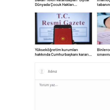
Dünyada Çocuk Hakları
tabanın
Sözleşmesi”ni imzalamaya davet
etti
Yükseköğretim kurumları
Binlerc
hakkında Cumhurbaşkanı kararı
sınavın
Resmi Gazete’de