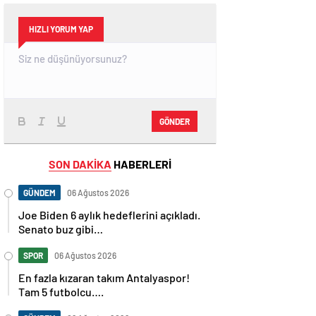
HIZLI YORUM YAP
GÖNDER
SON DAKİKA
HABERLERİ
GÜNDEM
06 Ağustos 2026
Joe Biden 6 aylık hedeflerini açıkladı.
Senato buz gibi…
SPOR
06 Ağustos 2026
En fazla kızaran takım Antalyaspor!
Tam 5 futbolcu….