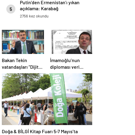
Putin’den Ermenistan’ı yıkan
açıklama: Karabağ
5
Azerbaycan’ın ayrılmaz bir
2756 kez okundu
parçasıdır!
Bakan Tekin
İmamoğlu’nun
vatandaşları “Dijital
diploması veri
Dünyada Çocuk
tabanından silindi
Hakları
Sözleşmesi”ni
imzalamaya davet
etti
Doğa & BİLGİ Kitap Fuarı 5-7 Mayıs’ta