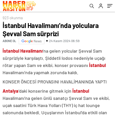
923 okunma
İstanbul Havalimanı’nda yolculara
Şevval Sam sürprizi
24 Kasım 2024 06:59
ABONE OL
News
İstanbul Havalimanı
‘na gelen yolcular Şevval Sam
sürpriziyle karşılaştı. Şiddetli lodos nedeniyle uçağı
rötar yapan Sam ve ekibi, konser provasını
İstanbul
Havalimanı’nda yapmak zorunda kaldı.
KONSER ÖNCESİ PROVASINI HAVALİMANINDA YAPTI
Antalya
‘daki konserine gitmek için
İstanbul
Havalimanı’na gelen ünlü sanatçı Şevval Sam ve ekibi,
uçak saatini Türk Hava Yolları (THY) iç hat lounge
salonunda bekledi. Uçuşlarının İstanbul’da etkili olan