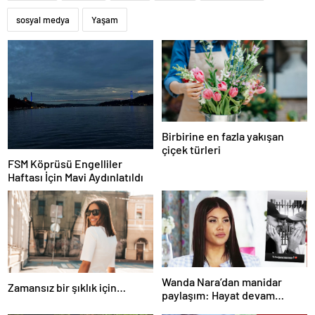
sosyal medya
Yaşam
Birbirine en fazla yakışan
çiçek türleri
FSM Köprüsü Engelliler
Haftası İçin Mavi Aydınlatıldı
Wanda Nara’dan manidar
Zamansız bir şıklık için…
paylaşım: Hayat devam
ediyor ve bazen güçlü değilim