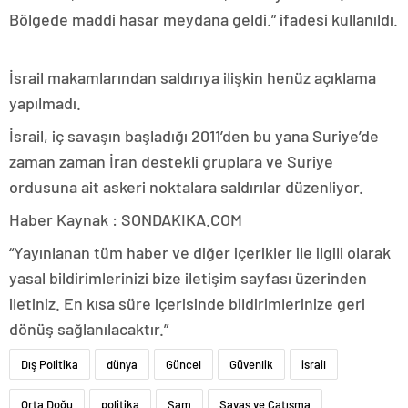
Bölgede maddi hasar meydana geldi.” ifadesi kullanıldı.
İsrail makamlarından saldırıya ilişkin henüz açıklama
yapılmadı.
İsrail, iç savaşın başladığı 2011’den bu yana Suriye’de
zaman zaman İran destekli gruplara ve Suriye
ordusuna ait askeri noktalara saldırılar düzenliyor.
Haber Kaynak : SONDAKIKA.COM
“Yayınlanan tüm haber ve diğer içerikler ile ilgili olarak
yasal bildirimlerinizi bize iletişim sayfası üzerinden
iletiniz. En kısa süre içerisinde bildirimlerinize geri
dönüş sağlanılacaktır.”
Dış Politika
dünya
Güncel
Güvenlik
israil
Orta Doğu
politika
Şam
Savaş ve Çatışma