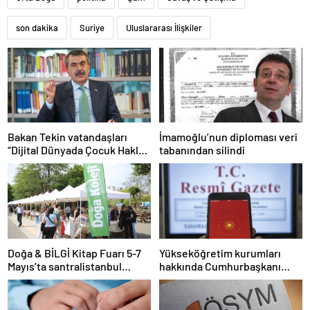
son dakika
Suriye
Uluslararası İlişkiler
Bakan Tekin vatandaşları
İmamoğlu’nun diploması veri
“Dijital Dünyada Çocuk Hakları
tabanından silindi
Sözleşmesi”ni imzalamaya
davet etti
Doğa & BİLGİ Kitap Fuarı 5-7
Yükseköğretim kurumları
Mayıs’ta santralistanbul
hakkında Cumhurbaşkanı
Kampüsünde kapılarını açıyor
kararı Resmi Gazete’de