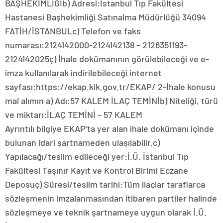
BAŞHEKİMLİĞİb) Adresi:İstanbul Tıp Fakültesi
Hastanesi Başhekimliği Satınalma Müdürlüğü 34094
FATİH/İSTANBULc) Telefon ve faks
numarası:2124142000-2124142138 – 2126351193-
2124142025ç) İhale dokümanının görülebileceği ve e-
imza kullanılarak indirilebileceği internet
sayfası:https://ekap.kik.gov.tr/EKAP/ 2-İhale konusu
mal alımın a) Adı:57 KALEM İLAÇ TEMİNİb) Niteliği, türü
ve miktarı:İLAÇ TEMİNİ – 57 KALEM
Ayrıntılı bilgiye EKAP’ta yer alan ihale dokümanı içinde
bulunan idari şartnameden ulaşılabilir.c)
Yapılacağı/teslim edileceği yer:İ.Ü. İstanbul Tıp
Fakültesi Taşınır Kayıt ve Kontrol Birimi Eczane
Deposuç) Süresi/teslim tarihi:Tüm ilaçlar taraflarca
sözleşmenin imzalanmasından itibaren partiler halinde
sözleşmeye ve teknik şartnameye uygun olarak İ.Ü.