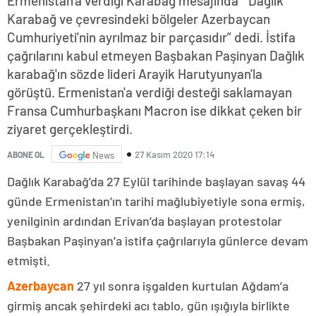
Ermenistan'a verdiği Karabağ mesajında “ Dağlık
Karabağ ve çevresindeki bölgeler Azerbaycan
Cumhuriyeti'nin ayrılmaz bir parçasıdır” dedi. İstifa
çağrılarını kabul etmeyen Başbakan Paşinyan Dağlık
karabağ'ın sözde lideri Arayik Harutyunyan'la
görüştü. Ermenistan'a verdiği desteği saklamayan
Fransa Cumhurbaşkanı Macron ise dikkat çeken bir
ziyaret gerçekleştirdi.
27 Kasım 2020 17:14
ABONE OL
News
Dağlık Karabağ’da 27 Eylül tarihinde başlayan savaş 44
günde Ermenistan’ın tarihi mağlubiyetiyle sona ermiş,
yenilginin ardından Erivan’da başlayan protestolar
Başbakan Paşinyan’a istifa çağrılarıyla günlerce devam
etmişti.
Azerbaycan
27 yıl sonra işgalden kurtulan Ağdam’a
girmiş ancak şehirdeki acı tablo, gün ışığıyla birlikte