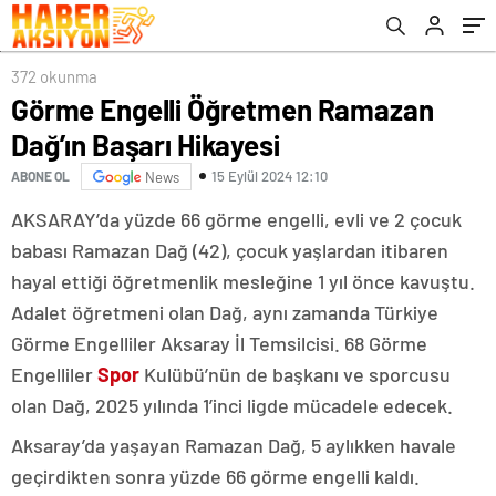
372 okunma
Görme Engelli Öğretmen Ramazan
Dağ’ın Başarı Hikayesi
15 Eylül 2024 12:10
ABONE OL
News
AKSARAY’da yüzde 66 görme engelli, evli ve 2 çocuk
babası Ramazan Dağ (42), çocuk yaşlardan itibaren
hayal ettiği öğretmenlik mesleğine 1 yıl önce kavuştu.
Adalet öğretmeni olan Dağ, aynı zamanda Türkiye
Görme Engelliler Aksaray İl Temsilcisi. 68 Görme
Engelliler
Spor
Kulübü’nün de başkanı ve sporcusu
olan Dağ, 2025 yılında 1’inci ligde mücadele edecek.
Aksaray’da yaşayan Ramazan Dağ, 5 aylıkken havale
geçirdikten sonra yüzde 66 görme engelli kaldı.