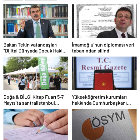
Bakan Tekin vatandaşları
İmamoğlu’nun diploması veri
“Dijital Dünyada Çocuk Hakları
tabanından silindi
Sözleşmesi”ni imzalamaya
davet etti
Doğa & BİLGİ Kitap Fuarı 5-7
Yükseköğretim kurumları
Mayıs’ta santralistanbul
hakkında Cumhurbaşkanı
Kampüsünde kapılarını açıyor
kararı Resmi Gazete’de