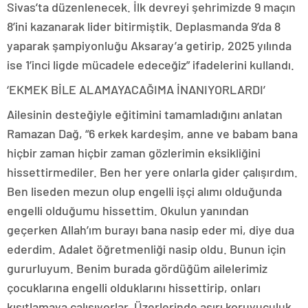
Sivas’ta düzenlenecek. İlk devreyi şehrimizde 9 maçın
8’ini kazanarak lider bitirmiştik. Deplasmanda 9’da 8
yaparak şampiyonluğu Aksaray’a getirip, 2025 yılında
ise 1’inci ligde mücadele edeceğiz” ifadelerini kullandı.
‘EKMEK BİLE ALAMAYACAĞIMA İNANIYORLARDI’
Ailesinin desteğiyle eğitimini tamamladığını anlatan
Ramazan Dağ, “6 erkek kardeşim, anne ve babam bana
hiçbir zaman hiçbir zaman gözlerimin eksikliğini
hissettirmediler. Ben her yere onlarla gider çalışırdım.
Ben liseden mezun olup engelli işçi alımı olduğunda
engelli olduğumu hissettim. Okulun yanından
geçerken Allah’ım burayı bana nasip eder mi, diye dua
ederdim. Adalet öğretmenliği nasip oldu. Bunun için
gururluyum. Benim burada gördüğüm ailelerimiz
çocuklarına engelli olduklarını hissettirip, onları
kısıtlamaya çalışıyorlar. Üzerlerinde aşırı koruyuculuk