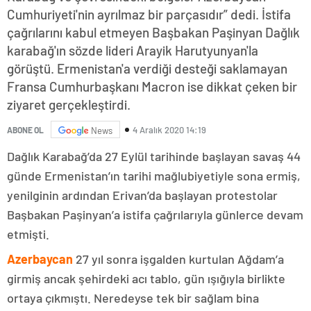
Cumhuriyeti'nin ayrılmaz bir parçasıdır” dedi. İstifa
çağrılarını kabul etmeyen Başbakan Paşinyan Dağlık
karabağ'ın sözde lideri Arayik Harutyunyan'la
görüştü. Ermenistan'a verdiği desteği saklamayan
Fransa Cumhurbaşkanı Macron ise dikkat çeken bir
ziyaret gerçekleştirdi.
4 Aralık 2020 14:19
ABONE OL
News
Dağlık Karabağ’da 27 Eylül tarihinde başlayan savaş 44
günde Ermenistan’ın tarihi mağlubiyetiyle sona ermiş,
yenilginin ardından Erivan’da başlayan protestolar
Başbakan Paşinyan’a istifa çağrılarıyla günlerce devam
etmişti.
Azerbaycan
27 yıl sonra işgalden kurtulan Ağdam’a
girmiş ancak şehirdeki acı tablo, gün ışığıyla birlikte
ortaya çıkmıştı. Neredeyse tek bir sağlam bina