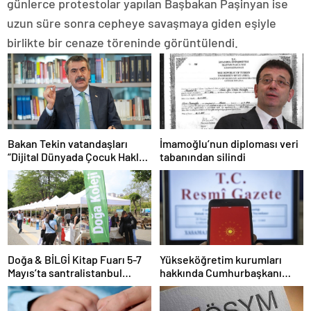
günlerce protestolar yapılan Başbakan Paşinyan ise
uzun süre sonra cepheye savaşmaya giden eşiyle
birlikte bir cenaze töreninde görüntülendi.
Bakan Tekin vatandaşları
İmamoğlu’nun diploması veri
“Dijital Dünyada Çocuk Hakları
tabanından silindi
Sözleşmesi”ni imzalamaya
davet etti
Doğa & BİLGİ Kitap Fuarı 5-7
Yükseköğretim kurumları
Mayıs’ta santralistanbul
hakkında Cumhurbaşkanı
Kampüsünde kapılarını açıyor
kararı Resmi Gazete’de