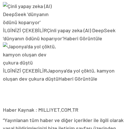
İLGİNİZİ ÇEKEBİLİR
Çinli yapay zeka (AI) DeepSeek
‘dünyanın ödünü koparıyor’
Haberi Görüntüle
İLGİNİZİ ÇEKEBİLİR
Japonya’da yol çöktü, kamyon
oluşan dev çukura düştü
Haberi Görüntüle
Haber Kaynak : MILLIYET.COM.TR
“Yayınlanan tüm haber ve diğer içerikler ile ilgili olarak
yasal bildirimlerinizi bize iletişim sayfası üzerinden