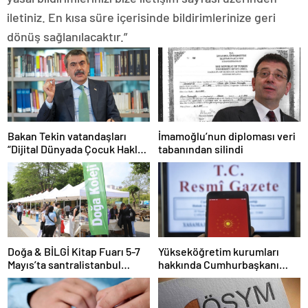
iletiniz. En kısa süre içerisinde bildirimlerinize geri
dönüş sağlanılacaktır.”
Bakan Tekin vatandaşları
İmamoğlu’nun diploması veri
“Dijital Dünyada Çocuk Hakları
tabanından silindi
Sözleşmesi”ni imzalamaya
davet etti
Doğa & BİLGİ Kitap Fuarı 5-7
Yükseköğretim kurumları
Mayıs’ta santralistanbul
hakkında Cumhurbaşkanı
Kampüsünde kapılarını açıyor
kararı Resmi Gazete’de