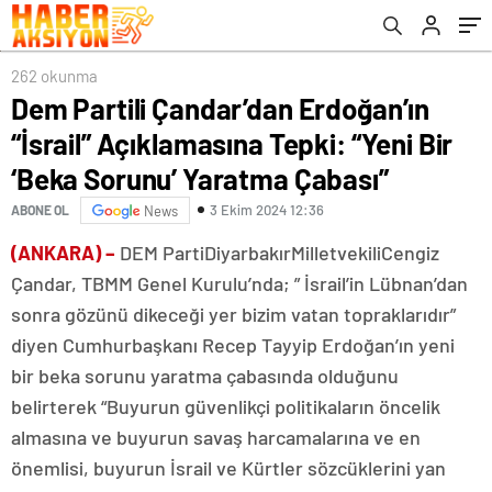
Yaratma Çabası”
262 okunma
Dem Partili Çandar’dan Erdoğan’ın
“İsrail” Açıklamasına Tepki: “Yeni Bir
‘Beka Sorunu’ Yaratma Çabası”
3 Ekim 2024 12:36
ABONE OL
News
(ANKARA) –
DEM PartiDiyarbakırMilletvekiliCengiz
Çandar, TBMM Genel Kurulu’nda; ” İsrail’in Lübnan’dan
sonra gözünü dikeceği yer bizim vatan topraklarıdır”
diyen Cumhurbaşkanı Recep Tayyip Erdoğan’ın yeni
bir beka sorunu yaratma çabasında olduğunu
belirterek “Buyurun güvenlikçi politikaların öncelik
almasına ve buyurun savaş harcamalarına ve en
önemlisi, buyurun İsrail ve Kürtler sözcüklerini yan