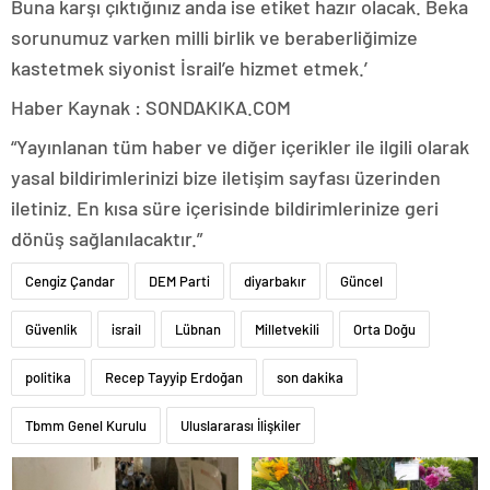
Buna karşı çıktığınız anda ise etiket hazır olacak. Beka
sorunumuz varken milli birlik ve beraberliğimize
kastetmek siyonist İsrail’e hizmet etmek.’
Haber Kaynak : SONDAKIKA.COM
“Yayınlanan tüm haber ve diğer içerikler ile ilgili olarak
yasal bildirimlerinizi bize iletişim sayfası üzerinden
iletiniz. En kısa süre içerisinde bildirimlerinize geri
dönüş sağlanılacaktır.”
Cengiz Çandar
DEM Parti
diyarbakır
Güncel
Güvenlik
israil
Lübnan
Milletvekili
Orta Doğu
politika
Recep Tayyip Erdoğan
son dakika
Tbmm Genel Kurulu
Uluslararası İlişkiler