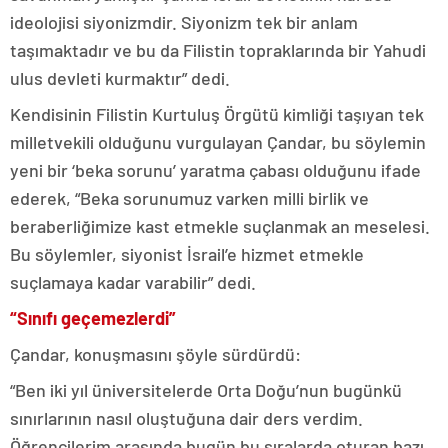
ideolojisi siyonizmdir. Siyonizm tek bir anlam
taşımaktadır ve bu da Filistin topraklarında bir Yahudi
ulus devleti kurmaktır” dedi.
Kendisinin Filistin Kurtuluş Örgütü kimliği taşıyan tek
milletvekili olduğunu vurgulayan Çandar, bu söylemin
yeni bir ‘beka sorunu’ yaratma çabası olduğunu ifade
ederek, “Beka sorunumuz varken milli birlik ve
beraberliğimize kast etmekle suçlanmak an meselesi.
Bu söylemler, siyonist İsrail’e hizmet etmekle
suçlamaya kadar varabilir” dedi.
“Sınıfı geçemezlerdi”
Çandar, konuşmasını şöyle sürdürdü:
“Ben iki yıl üniversitelerde Orta Doğu’nun bugünkü
sınırlarının nasıl oluştuğuna dair ders verdim.
Öğrencilerim arasında bugün bu sıralarda oturan bazı