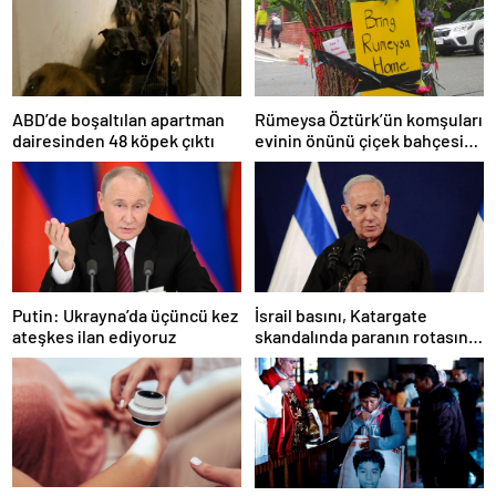
Rümeysa Öztürk’ün komşuları
ABD’de boşaltılan apartman
evinin önünü çiçek bahçesine
dairesinden 48 köpek çıktı
çevirdi
İsrail basını, Katargate
Putin: Ukrayna’da üçüncü kez
skandalında paranın rotasını
ateşkes ilan ediyoruz
paylaştı