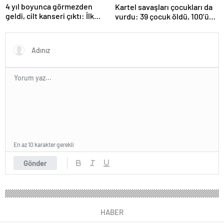
4 yıl boyunca görmezden
Kartel savaşları çocukları da
geldi, cilt kanseri çıktı: İlk
vurdu: 39 çocuk öldü, 100’ü
işareti kolundaymış
hala kayıp
En az 10 karakter gerekli
Gönder
HABER