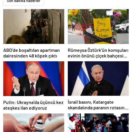
Son dakika haberler
Rümeysa Öztürk’ün komşuları
ABD’de boşaltılan apartman
evinin önünü çiçek bahçesine
dairesinden 48 köpek çıktı
çevirdi
İsrail basını, Katargate
Putin: Ukrayna’da üçüncü kez
skandalında paranın rotasını
ateşkes ilan ediyoruz
paylaştı