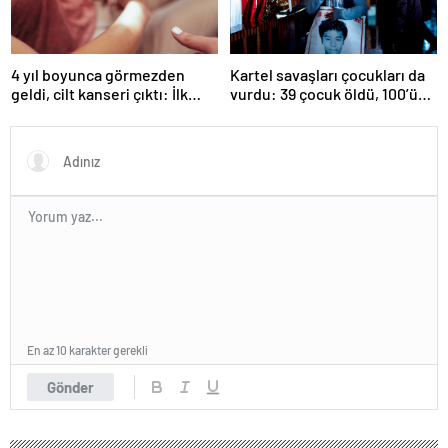
4 yıl boyunca görmezden
Kartel savaşları çocukları da
geldi, cilt kanseri çıktı: İlk
vurdu: 39 çocuk öldü, 100’ü
işareti kolundaymış
hala kayıp
En az 10 karakter gerekli
Gönder