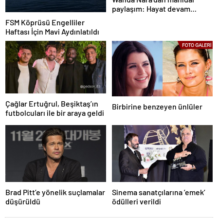
paylaşım: Hayat devam
ediyor ve bazen güçlü değilim
FSM Köprüsü Engelliler
Haftası İçin Mavi Aydınlatıldı
Çağlar Ertuğrul, Beşiktaş’ın
Birbirine benzeyen ünlüler
futbolcuları ile bir araya geldi
Brad Pitt’e yönelik suçlamalar
Sinema sanatçılarına ’emek’
düşürüldü
ödülleri verildi