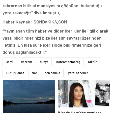
tekrardan istiklal madalyasını göğsüne, bulunduğu
yere takacağız” diye konuştu.
Haber Kaynak : SONDAKIKA.COM
“Yayınlanan tüm haber ve diğer içerikler ile ilgili olarak
yasal bildirimlerinizi bize iletişim sayfası üzerinden
iletiniz. En kısa süre içerisinde bildirimlerinize geri
dönüş sağlanılacaktır.”
Cami
deprem
dünya
Kahramanmaraş
Kültür
Kültür Sanat
Nar
son dakika
yerel haberler
Wanda Nara’dan manidar