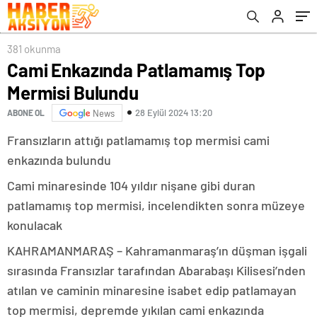
381 okunma
Cami Enkazında Patlamamış Top
Mermisi Bulundu
28 Eylül 2024 13:20
ABONE OL
News
Fransızların attığı patlamamış top mermisi cami
enkazında bulundu
Cami minaresinde 104 yıldır nişane gibi duran
patlamamış top mermisi, incelendikten sonra müzeye
konulacak
KAHRAMANMARAŞ – Kahramanmaraş’ın düşman işgali
sırasında Fransızlar tarafından Abarabaşı Kilisesi’nden
atılan ve caminin minaresine isabet edip patlamayan
top mermisi, depremde yıkılan cami enkazında