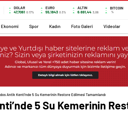
DOLAR
EURO
ALTIN
BITCOIN
47,7061
55,1843
6.691,44
%
0.17%
0.3%
3,06
Ekonomi
Spor
Kadın
Foto Galeri
Videolar
dos Antik Kenti’nde 5 Su Kemerinin Restore Edilmesi Tamamlandı
nti’nde 5 Su Kemerinin Res