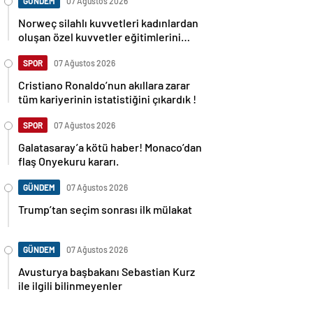
GÜNDEM
07 Ağustos 2026
Norweç silahlı kuvvetleri kadınlardan
oluşan özel kuvvetler eğitimlerini
başlattı.
SPOR
07 Ağustos 2026
Cristiano Ronaldo’nun akıllara zarar
tüm kariyerinin istatistiğini çıkardık !
SPOR
07 Ağustos 2026
Galatasaray’a kötü haber! Monaco’dan
flaş Onyekuru kararı.
GÜNDEM
07 Ağustos 2026
Trump’tan seçim sonrası ilk mülakat
GÜNDEM
07 Ağustos 2026
Avusturya başbakanı Sebastian Kurz
ile ilgili bilinmeyenler