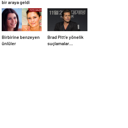
bir araya geldi
Birbirine benzeyen
Brad Pitt’e yönelik
ünlüler
suçlamalar
düşürüldü