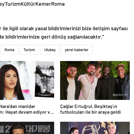
ubeyTurizmKültürKemerRoma
le ilgili olarak yasal bildirimlerinizi bize iletişim sayfası
de bildirimlerinize geri dönüş sağlanılacaktır.”
Roma
Turizm
Ulubey
yerel haberler
Nara’dan manidar
Çağlar Ertuğrul, Beşiktaş’ın
m: Hayat devam ediyor ve
futbolcuları ile bir araya geldi
üçlü değilim