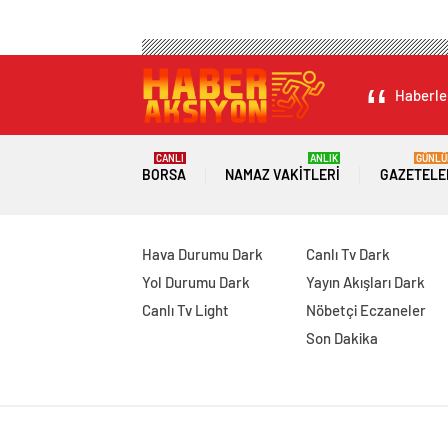
Haberler
CANLI
ANLIK
GÜNLÜ
BORSA
NAMAZ VAKITLERI
GAZETELE
Hava Durumu Dark
Canlı Tv Dark
Yol Durumu Dark
Yayın Akışları Dark
Canlı Tv Light
Nöbetçi Eczaneler
Son Dakika