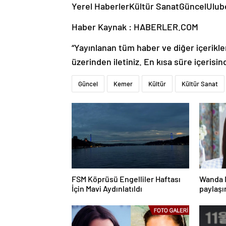
Yerel HaberlerKültür SanatGüncelUl
Haber Kaynak : HABERLER.COM
“Yayınlanan tüm haber ve diğer içerikler i
üzerinden iletiniz. En kısa süre içerisin
Güncel
Kemer
Kültür
Kültür Sanat
FSM Köprüsü Engelliler Haftası
Wanda 
İçin Mavi Aydınlatıldı
paylaşı
bazen g