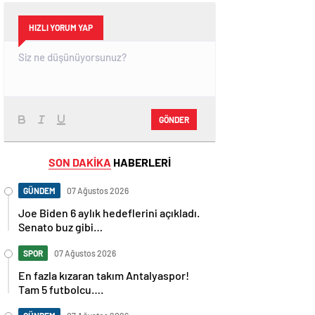
HIZLI YORUM YAP
GÖNDER
SON DAKİKA
HABERLERİ
GÜNDEM
07 Ağustos 2026
Joe Biden 6 aylık hedeflerini açıkladı.
Senato buz gibi…
SPOR
07 Ağustos 2026
En fazla kızaran takım Antalyaspor!
Tam 5 futbolcu….