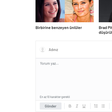
Birbirine benzeyen ünlüler
Brad Pi
düşürü
En az 10 karakter gerekli
Gönder