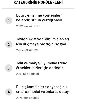
KATEGORİNİN POPÜLERLERİ
Doğru emzirme yöntemleri
nelerdir, sütün yettiği nasıl
1
anlaşılır?
2522 kez okundu
Taylor Swift yeni albüm planları
için düğmeye bastığını sosyal
2
medyadan duyurdu!
2264 kez okundu
Takı ve makyaj uyumuna trend
örnekleri sizler için derledik.
3
2091 kez okundu
Bu kış kombinlere doyacağınız
onlarca model ve onlarca detay.
4
2076 kez okundu