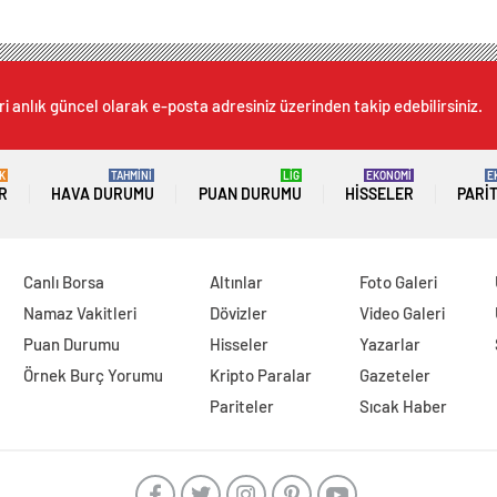
i anlık güncel olarak e-posta adresiniz üzerinden takip edebilirsiniz.
K
TAHMİNİ
LİG
EKONOMİ
E
R
HAVA DURUMU
PUAN DURUMU
HISSELER
PARI
Canlı Borsa
Altınlar
Foto Galeri
Namaz Vakitleri
Dövizler
Video Galeri
Puan Durumu
Hisseler
Yazarlar
Örnek Burç Yorumu
Kripto Paralar
Gazeteler
Pariteler
Sıcak Haber