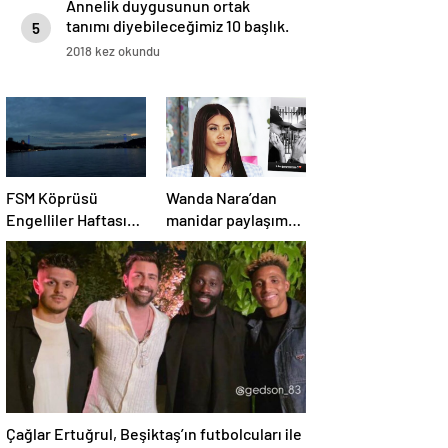
Annelik duygusunun ortak
tanımı diyebileceğimiz 10 başlık.
5
2018 kez okundu
FSM Köprüsü
Wanda Nara’dan
Engelliler Haftası
manidar paylaşım:
İçin Mavi Aydınlatıldı
Hayat devam ediyor
ve bazen güçlü
değilim
Çağlar Ertuğrul, Beşiktaş’ın futbolcuları ile