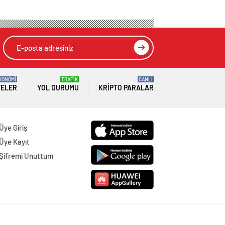
KONOMİ
TRAFİK
CANLI
TELER
YOL DURUMU
KRIPTO PARALAR
Üye Giriş
Üye Kayıt
Şifremi Unuttum