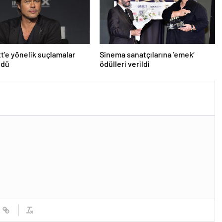
tt’e yönelik suçlamalar
Sinema sanatçılarına ’emek’
ldü
ödülleri verildi