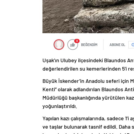
0
BEĞENDİM
ABONE OL
Uşak’ın Ulubey ilçesindeki Blaundos A
değerlendirilen su kemerlerinden 5’i res
Büyük İskender’in Anadolu seferi için M
Kenti” olarak adlandırılan Blaundos Anti
Müdürlüğü başkanlığında yürütülen kazı
yoğunlaştırıldı.
Yapılan kazı çalışmalarında, sadece 1’i a
ve taşlar bulunarak tasnif edildi. Daha s