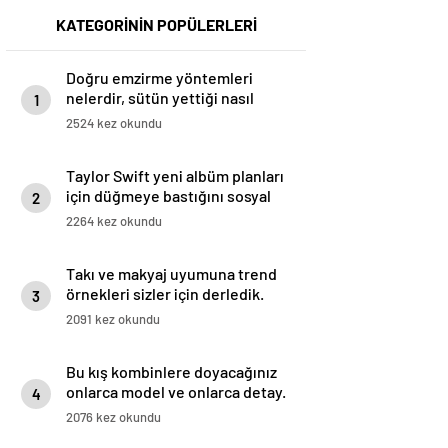
KATEGORİNİN POPÜLERLERİ
Doğru emzirme yöntemleri
nelerdir, sütün yettiği nasıl
1
anlaşılır?
2524 kez okundu
Taylor Swift yeni albüm planları
için düğmeye bastığını sosyal
2
medyadan duyurdu!
2264 kez okundu
Takı ve makyaj uyumuna trend
örnekleri sizler için derledik.
3
2091 kez okundu
Bu kış kombinlere doyacağınız
onlarca model ve onlarca detay.
4
2076 kez okundu