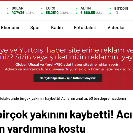
DOLAR
EURO
ALTIN
BITCOIN
47,7436
55,2510
6.660,55
%
0.18%
0.32%
2,59
Ekonomi
Spor
Kadın
Foto Galeri
Videolar
 felaketinde birçok yakınını kaybetti! Acılarını unuttu, 50 bin depremzedenin
irçok yakınını kaybetti! Acı
n yardımına koştu