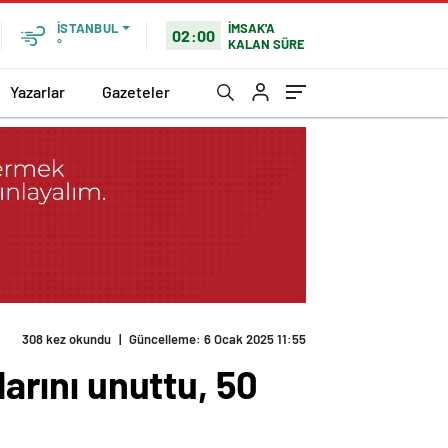
İMSAK'A
İSTANBUL
02:00
KALAN SÜRE
°
Yazarlar
Gazeteler
308 kez okundu
|
Güncelleme: 6 Ocak 2025 11:55
larını unuttu, 50