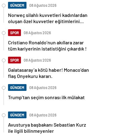
GÜNDEM
08 Ağustos 2026
Norweç silahlı kuvvetleri kadınlardan
oluşan özel kuvvetler eğitimlerini
başlattı.
SPOR
08 Ağustos 2026
Cristiano Ronaldo’nun akıllara zarar
tüm kariyerinin istatistiğini çıkardık !
SPOR
08 Ağustos 2026
Galatasaray’a kötü haber! Monaco’dan
flaş Onyekuru kararı.
GÜNDEM
08 Ağustos 2026
Trump’tan seçim sonrası ilk mülakat
GÜNDEM
08 Ağustos 2026
Avusturya başbakanı Sebastian Kurz
ile ilgili bilinmeyenler