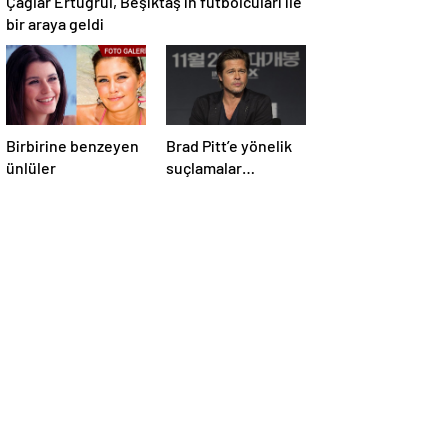
Çağlar Ertuğrul, Beşiktaş’ın futbolcuları ile
bir araya geldi
Birbirine benzeyen
Brad Pitt’e yönelik
ünlüler
suçlamalar
düşürüldü