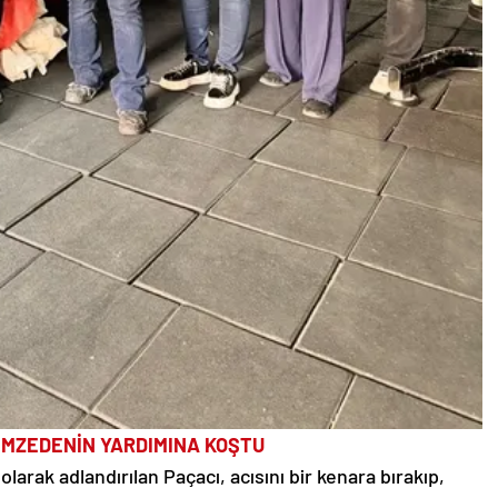
EMZEDENİN YARDIMINA KOŞTU
arak adlandırılan Paçacı, acısını bir kenara bırakıp,