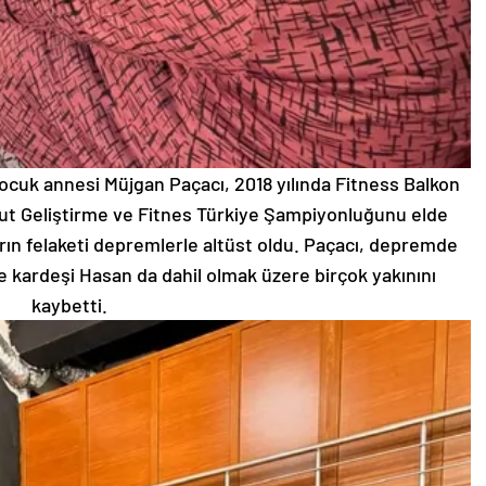
ocuk annesi Müjgan Paçacı, 2018 yılında Fitness Balkon
ut Geliştirme ve Fitnes Türkiye Şampiyonluğunu elde
srın felaketi depremlerle altüst oldu. Paçacı, depremde
e kardeşi Hasan da dahil olmak üzere birçok yakınını
kaybetti.