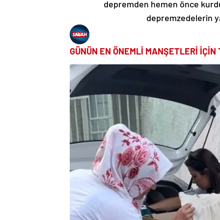
depremden hemen önce kurduğu 
depremzedelerin ya
GÜNÜN EN ÖNEMLİ MANŞETLERİ İÇİN 