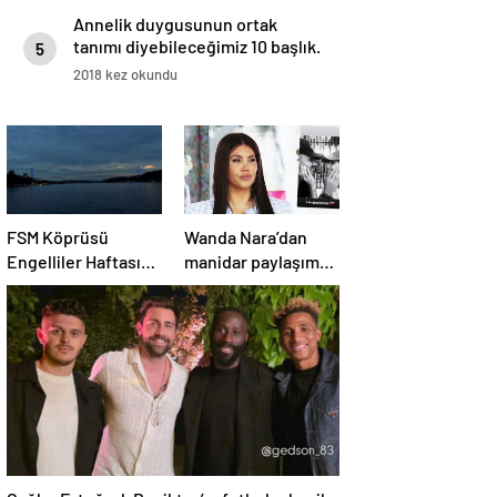
Annelik duygusunun ortak
tanımı diyebileceğimiz 10 başlık.
5
2018 kez okundu
FSM Köprüsü
Wanda Nara’dan
Engelliler Haftası
manidar paylaşım:
İçin Mavi Aydınlatıldı
Hayat devam ediyor
ve bazen güçlü
değilim