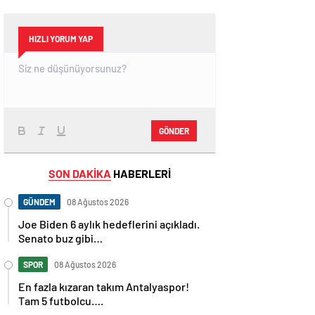
HIZLI YORUM YAP
GÖNDER
SON DAKİKA
HABERLERİ
GÜNDEM
08 Ağustos 2026
Joe Biden 6 aylık hedeflerini açıkladı.
Senato buz gibi…
SPOR
08 Ağustos 2026
En fazla kızaran takım Antalyaspor!
Tam 5 futbolcu….