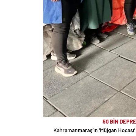
50 BİN DEPR
Kahramanmaraş’ın ‘Müjgan Hocası’ ol