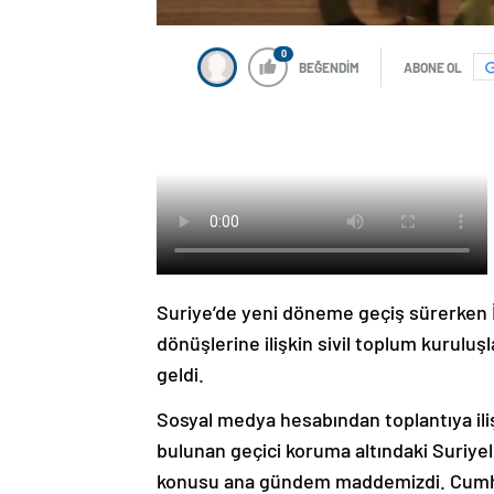
0
BEĞENDİM
ABONE OL
Suriye’de yeni döneme geçiş sürerken İçi
dönüşlerine ilişkin sivil toplum kuruluşla
geldi.
Sosyal medya hesabından toplantıya ili
bulunan geçici koruma altındaki Suriyeli
konusu ana gündem maddemizdi. Cumhu