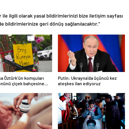
le ilgili olarak yasal bildirimlerinizi bize iletişim sayfası
de bildirimlerinize geri dönüş sağlanılacaktır.”
a Öztürk’ün komşuları
Putin: Ukrayna’da üçüncü kez
önünü çiçek bahçesine
ateşkes ilan ediyoruz