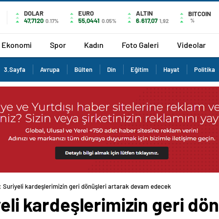
DOLAR
EURO
ALTIN
BITCOIN
47,7120
55,0441
6.617,07
%
0.17%
0.05%
1,92
Ekonomi
Spor
Kadın
Foto Galeri
Videolar
3.Sayfa
Avrupa
Bülten
Din
Eğitim
Hayat
Politika
a: Suriyeli kardeşlerimizin geri dönüşleri artarak devam edecek
yeli kardeşlerimizin geri dö