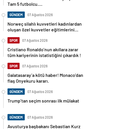
Tam 5 futbolcu….
GÜNDEM
07 Ağustos 2026
Norweç silahlı kuvvetleri kadınlardan
oluşan özel kuvvetler eğitimlerini
başlattı.
SPOR
07 Ağustos 2026
Cristiano Ronaldo’nun akıllara zarar
tüm kariyerinin istatistiğini çıkardık !
SPOR
07 Ağustos 2026
Galatasaray’a kötü haber! Monaco’dan
flaş Onyekuru kararı.
GÜNDEM
07 Ağustos 2026
Trump’tan seçim sonrası ilk mülakat
GÜNDEM
07 Ağustos 2026
Avusturya başbakanı Sebastian Kurz