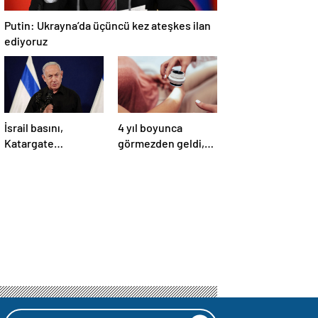
Putin: Ukrayna’da üçüncü kez ateşkes ilan
ediyoruz
İsrail basını,
4 yıl boyunca
Katargate
görmezden geldi,
skandalında paranın
cilt kanseri çıktı: İlk
rotasını paylaştı
işareti kolundaymış