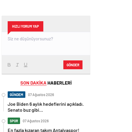
HIZLI YORUM YAP
GÖNDER
SON DAKİKA
HABERLERİ
GÜNDEM
07 Ağustos 2026
Joe Biden 6 aylık hedeflerini açıkladı.
Senato buz gibi…
SPOR
07 Ağustos 2026
En fazla kızaran takım Antalyaspor!