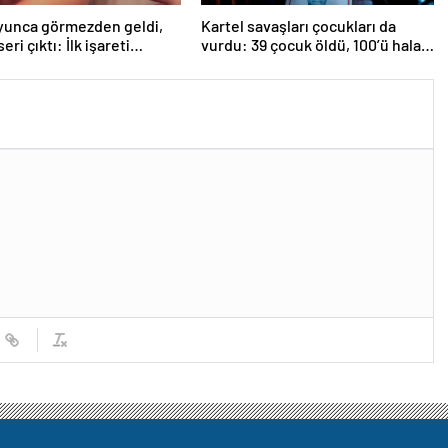
oyunca görmezden geldi,
Kartel savaşları çocukları da
seri çıktı: İlk işareti
vurdu: 39 çocuk öldü, 100’ü hala
aymış
kayıp