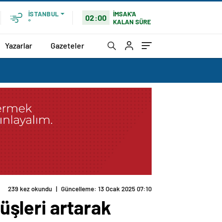
İMSAK'A
İSTANBUL
02:00
KALAN SÜRE
°
Yazarlar
Gazeteler
239 kez okundu
|
Güncelleme: 13 Ocak 2025 07:10
nüşleri artarak