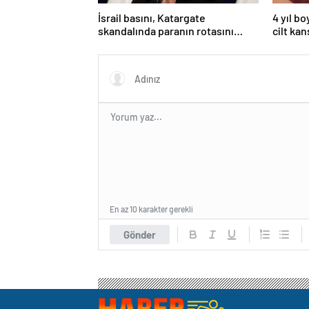
İsrail basını, Katargate
4 yıl b
skandalında paranın rotasını
cilt kan
paylaştı
kolund
En az 10 karakter gerekli
Gönder