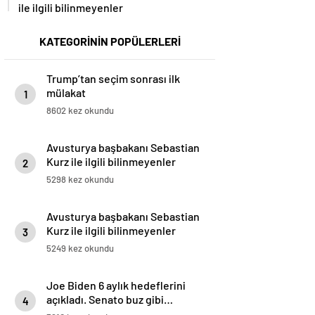
ile ilgili bilinmeyenler
KATEGORİNİN POPÜLERLERİ
Trump’tan seçim sonrası ilk
mülakat
1
8602 kez okundu
Avusturya başbakanı Sebastian
Kurz ile ilgili bilinmeyenler
2
5298 kez okundu
Avusturya başbakanı Sebastian
Kurz ile ilgili bilinmeyenler
3
5249 kez okundu
Joe Biden 6 aylık hedeflerini
açıkladı. Senato buz gibi…
4