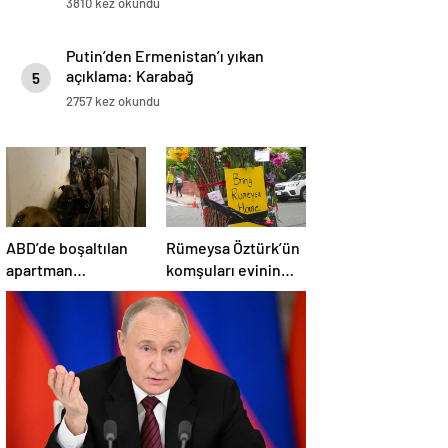
3810 kez okundu
Putin’den Ermenistan’ı yıkan
açıklama: Karabağ
5
Azerbaycan’ın ayrılmaz bir
2757 kez okundu
parçasıdır!
ABD’de boşaltılan
Rümeysa Öztürk’ün
apartman
komşuları evinin
dairesinden 48
önünü çiçek
köpek çıktı
bahçesine çevirdi