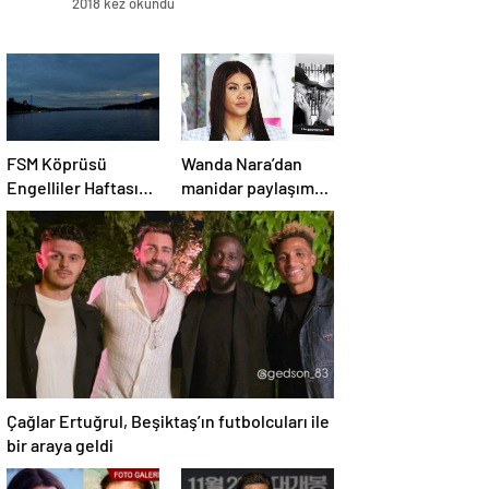
2018 kez okundu
FSM Köprüsü
Wanda Nara’dan
Engelliler Haftası
manidar paylaşım:
İçin Mavi Aydınlatıldı
Hayat devam ediyor
ve bazen güçlü
değilim
Çağlar Ertuğrul, Beşiktaş’ın futbolcuları ile
bir araya geldi