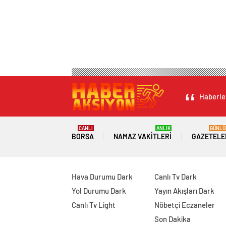
Haberler
CANLI
ANLIK
GÜNLÜ
BORSA
NAMAZ VAKITLERI
GAZETELE
Hava Durumu Dark
Canlı Tv Dark
Yol Durumu Dark
Yayın Akışları Dark
Canlı Tv Light
Nöbetçi Eczaneler
Son Dakika