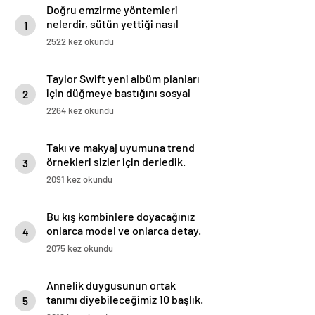
Doğru emzirme yöntemleri
nelerdir, sütün yettiği nasıl
1
anlaşılır?
2522 kez okundu
Taylor Swift yeni albüm planları
için düğmeye bastığını sosyal
2
medyadan duyurdu!
2264 kez okundu
Takı ve makyaj uyumuna trend
örnekleri sizler için derledik.
3
2091 kez okundu
Bu kış kombinlere doyacağınız
onlarca model ve onlarca detay.
4
2075 kez okundu
Annelik duygusunun ortak
tanımı diyebileceğimiz 10 başlık.
5