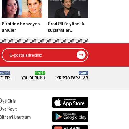
Birbirine benzeyen
Brad Pitt’e yönelik
ünlüler
suçlamalar
düşürüldü
KONOMİ
TRAFİK
CANLI
TELER
YOL DURUMU
KRIPTO PARALAR
Üye Giriş
Üye Kayıt
Şifremi Unuttum