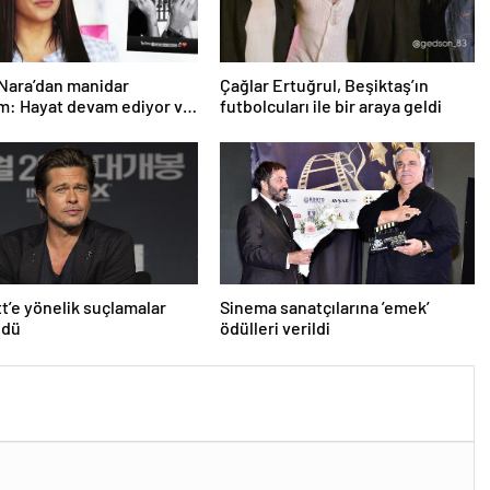
Nara’dan manidar
Çağlar Ertuğrul, Beşiktaş’ın
m: Hayat devam ediyor ve
futbolcuları ile bir araya geldi
üçlü değilim
tt’e yönelik suçlamalar
Sinema sanatçılarına ’emek’
ldü
ödülleri verildi