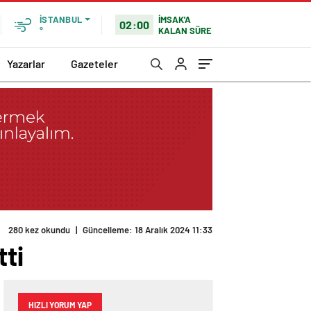
İMSAK'A
İSTANBUL
02:00
KALAN SÜRE
°
Yazarlar
Gazeteler
280 kez okundu
|
Güncelleme: 18 Aralık 2024 11:33
tti
HIZLI YORUM YAP