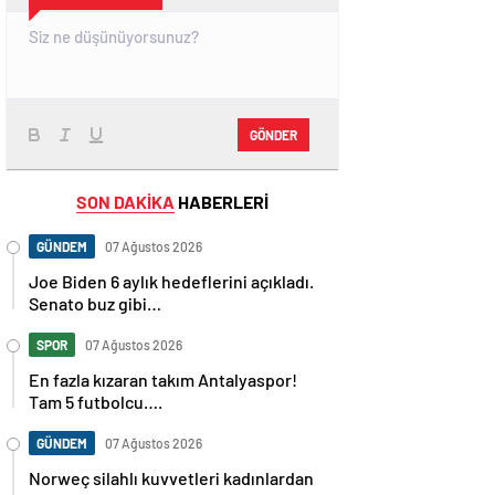
GÖNDER
SON DAKİKA
HABERLERİ
GÜNDEM
07 Ağustos 2026
Joe Biden 6 aylık hedeflerini açıkladı.
Senato buz gibi…
SPOR
07 Ağustos 2026
En fazla kızaran takım Antalyaspor!
Tam 5 futbolcu….
GÜNDEM
07 Ağustos 2026
Norweç silahlı kuvvetleri kadınlardan