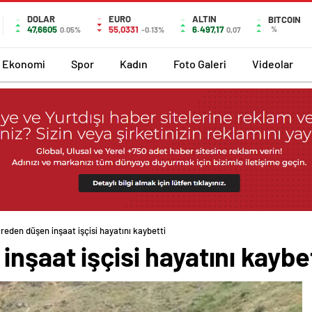
DOLAR
EURO
ALTIN
BITCOIN
47,6605
55,0331
6.497,17
%
0.05%
-0.13%
0,07
Ekonomi
Spor
Kadın
Foto Galeri
Videolar
reden düşen inşaat işçisi hayatını kaybetti
nşaat işçisi hayatını kaybe