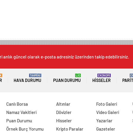
i anlık güncel olarak e-posta adresiniz üzerinden takip edebilirsiniz.
K
TAHMİNİ
LİG
EKONOMİ
E
R
HAVA DURUMU
PUAN DURUMU
HISSELER
PARI
Canlı Borsa
Altınlar
Foto Galeri
Namaz Vakitleri
Dövizler
Video Galeri
Puan Durumu
Hisseler
Yazarlar
Örnek Burç Yorumu
Kripto Paralar
Gazeteler