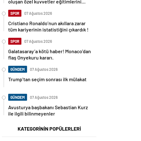
oluşan özel kuvvetler eğitimlerini
başlattı.
SPOR
07 Ağustos 2026
Cristiano Ronaldo’nun akıllara zarar
tüm kariyerinin istatistiğini çıkardık !
SPOR
07 Ağustos 2026
Galatasaray’a kötü haber! Monaco’dan
flaş Onyekuru kararı.
GÜNDEM
07 Ağustos 2026
Trump’tan seçim sonrası ilk mülakat
GÜNDEM
07 Ağustos 2026
Avusturya başbakanı Sebastian Kurz
ile ilgili bilinmeyenler
KATEGORİNİN POPÜLERLERİ