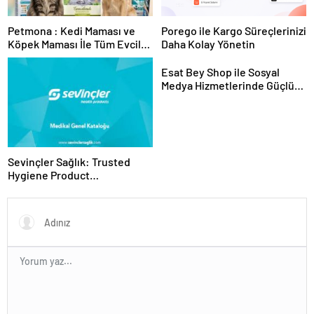
Petmona : Kedi Maması ve
Porego ile Kargo Süreçlerinizi
Köpek Maması İle Tüm Evcil
Daha Kolay Yönetin
Hayvan Ürünleri
Esat Bey Shop ile Sosyal
Medya Hizmetlerinde Güçlü
Panel Deneyimi
Sevinçler Sağlık: Trusted
Hygiene Product
Manufacturer in Turkey