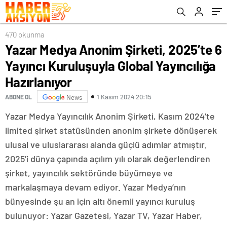
Hazırlanıyor
470 okunma
Yazar Medya Anonim Şirketi, 2025’te 6
Yayıncı Kuruluşuyla Global Yayıncılığa
Hazırlanıyor
1 Kasım 2024 20:15
ABONE OL
News
Yazar Medya Yayıncılık Anonim Şirketi, Kasım 2024’te
limited şirket statüsünden anonim şirkete dönüşerek
ulusal ve uluslararası alanda güçlü adımlar atmıştır.
2025’i dünya çapında açılım yılı olarak değerlendiren
şirket, yayıncılık sektöründe büyümeye ve
markalaşmaya devam ediyor. Yazar Medya’nın
bünyesinde şu an için altı önemli yayıncı kuruluş
bulunuyor: Yazar Gazetesi, Yazar TV, Yazar Haber,