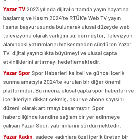
Yazar TV
2023 yılında dijital ortamda yayın hayatına
başlamış ve Kasım 2024’te RTÜK’e Web TV yayın
lisansı başvurusunda bulunarak ulusal düzeyde web
televizyonu olarak varlığını sürdürmüştür. Televizyon
alanındaki yatırımlarını hız kesmeden sürdüren Yazar
TV, dijital yayıncılıkta büyümeyi ve ulusal çapta
etkinliklerini artırmayı hedeflemektedir.
Yazar Spor
Spor Haberleri kaliteli ve güncel içerik
sunma amacıyla 2024’te kurulan bir diğer önemli
platformdur. Bu mecra, ulusal çapta spor haberleri ve
içerikleriyle dikkat çekmiş, okur ve abone sayısını
düzenli olarak artırmayı başarmıştır. Spor
haberciliğinde kendine sağlam bir yer edinmeye
çalışan Yazar Spor, yatırımlarını sürdürmektedir.
Yazar Kadın
, sadece kadınlara özel içerik üreten bir