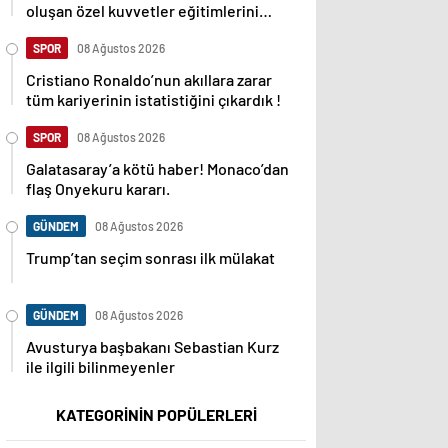
oluşan özel kuvvetler eğitimlerini
başlattı.
SPOR
08 Ağustos 2026
Cristiano Ronaldo’nun akıllara zarar
tüm kariyerinin istatistiğini çıkardık !
SPOR
08 Ağustos 2026
Galatasaray’a kötü haber! Monaco’dan
flaş Onyekuru kararı.
GÜNDEM
08 Ağustos 2026
Trump’tan seçim sonrası ilk mülakat
GÜNDEM
08 Ağustos 2026
Avusturya başbakanı Sebastian Kurz
ile ilgili bilinmeyenler
KATEGORİNİN POPÜLERLERİ