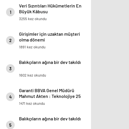
Veri Sızıntıları Hükümetlerin En
Büyük Kâbusu
1
3255 kez okundu
Girişimler için uzaktan müşteri
olma dönemi
2
1891 kez okundu
Balıkçıların ağına bir dev takıldı
3
1602 kez okundu
Garanti BBVA Genel Müdürü
Mahmut Akten : Teknolojiye 25
4
yılda 5,5 milyar dolar yatırım
1471 kez okundu
yaptık
Balıkçıların ağına bir dev takıldı
5