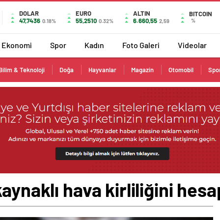
DOLAR
EURO
ALTIN
BITCOIN
47,7436
55,2510
6.660,55
%
0.18%
0.32%
2,59
Ekonomi
Spor
Kadın
Foto Galeri
Videolar
Bilim & Teknoloji
Doğa
Hayvanlar
Magazin
Otomobil
Spo
aynaklı hava kirliliğini hes