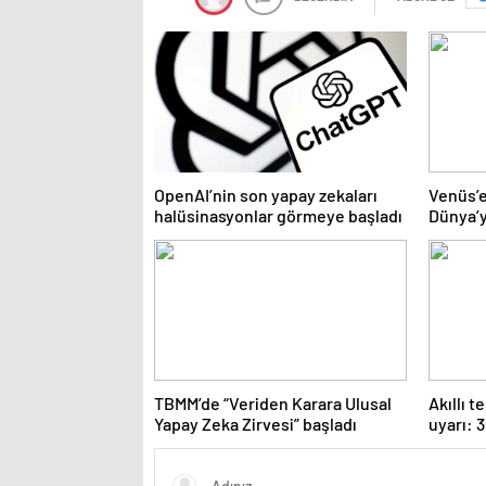
OpenAI’nin son yapay zekaları
Venüs’e
halüsinasyonlar görmeye başladı
Dünya’y
büyük?
TBMM’de “Veriden Karara Ulusal
Akıllı t
Yapay Zeka Zirvesi” başladı
uyarı: 