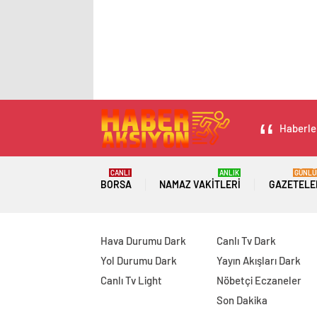
Haberler
CANLI
ANLIK
GÜNLÜ
BORSA
NAMAZ VAKITLERI
GAZETELE
Hava Durumu Dark
Canlı Tv Dark
Yol Durumu Dark
Yayın Akışları Dark
Canlı Tv Light
Nöbetçi Eczaneler
Son Dakika