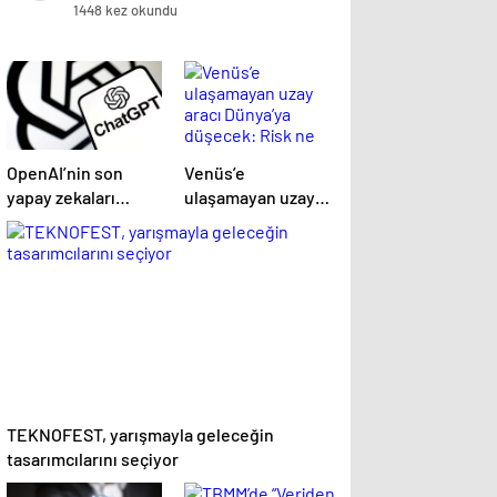
1448 kez okundu
OpenAI’nin son
Venüs’e
yapay zekaları
ulaşamayan uzay
halüsinasyonlar
aracı Dünya’ya
görmeye başladı
düşecek: Risk ne
kadar büyük?
TEKNOFEST, yarışmayla geleceğin
tasarımcılarını seçiyor