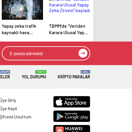
Yapay zeka trafik
TBMM’de “Veriden
kaynaklı hava
Karara Ulusal Yapay
kirliliğini
Zeka Zirvesi”
hesaplayacak
başladı
KONOMİ
TRAFİK
CANLI
TELER
YOL DURUMU
KRIPTO PARALAR
Üye Giriş
Üye Kayıt
Şifremi Unuttum