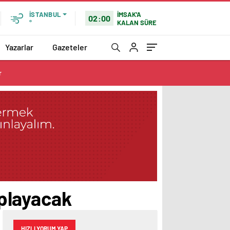
İMSAK'A
İSTANBUL
02:00
KALAN SÜRE
°
Yazarlar
Gazeteler
r
aplayacak
HIZLI YORUM YAP