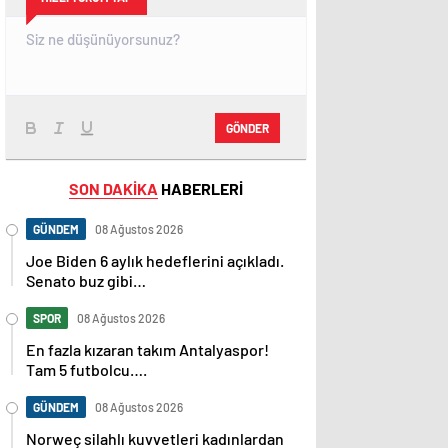
GÖNDER
SON DAKİKA
HABERLERİ
GÜNDEM
08 Ağustos 2026
Joe Biden 6 aylık hedeflerini açıkladı.
Senato buz gibi…
SPOR
08 Ağustos 2026
En fazla kızaran takım Antalyaspor!
Tam 5 futbolcu….
GÜNDEM
08 Ağustos 2026
Norweç silahlı kuvvetleri kadınlardan