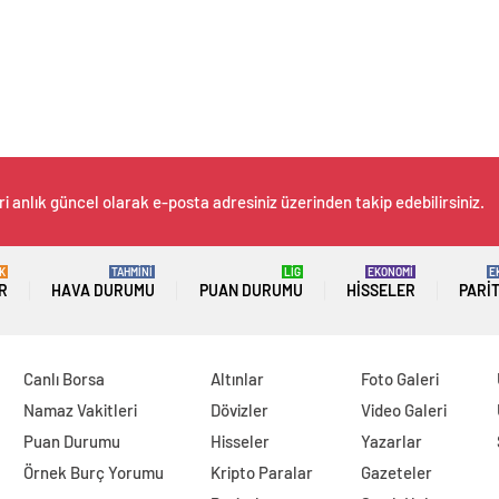
i anlık güncel olarak e-posta adresiniz üzerinden takip edebilirsiniz.
K
TAHMİNİ
LİG
EKONOMİ
E
R
HAVA DURUMU
PUAN DURUMU
HISSELER
PARI
Canlı Borsa
Altınlar
Foto Galeri
Namaz Vakitleri
Dövizler
Video Galeri
Puan Durumu
Hisseler
Yazarlar
Örnek Burç Yorumu
Kripto Paralar
Gazeteler