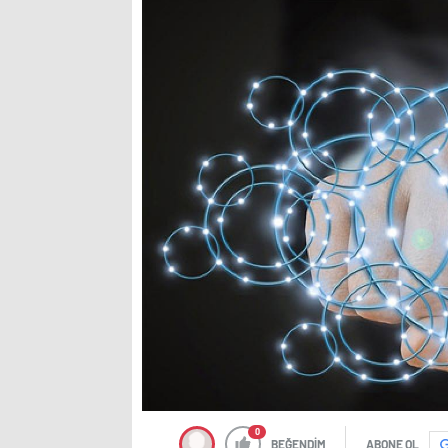
0
BEĞENDİM
ABONE OL