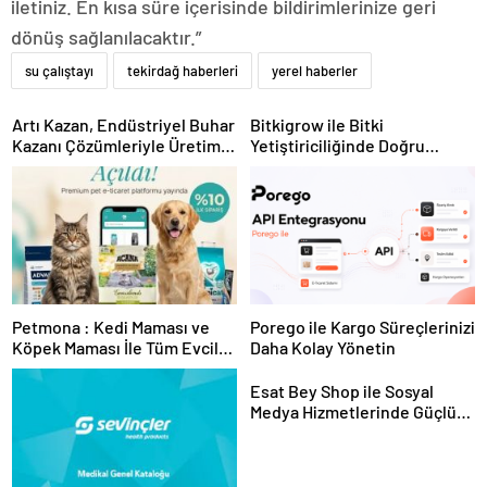
iletiniz. En kısa süre içerisinde bildirimlerinize geri
dönüş sağlanılacaktır.”
su çalıştayı
tekirdağ haberleri
yerel haberler
Artı Kazan, Endüstriyel Buhar
Bitkigrow ile Bitki
Kazanı Çözümleriyle Üretim
Yetiştiriciliğinde Doğru
Tesislerine Verimli Sistemler
Ekipman ve Ürün Seçimi
Sunuyor
Petmona : Kedi Maması ve
Porego ile Kargo Süreçlerinizi
Köpek Maması İle Tüm Evcil
Daha Kolay Yönetin
Hayvan Ürünleri
Esat Bey Shop ile Sosyal
Medya Hizmetlerinde Güçlü
Panel Deneyimi