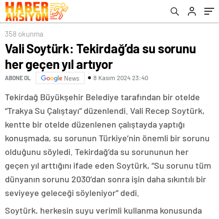
358 okunma
Vali Soytürk: Tekirdağ’da su sorunu
her geçen yıl artıyor
8 Kasım 2024 23:40
ABONE OL
News
Tekirdağ Büyükşehir Belediye tarafından bir otelde
“Trakya Su Çalıştayı” düzenlendi. Vali Recep Soytürk,
kentte bir otelde düzenlenen çalıştayda yaptığı
konuşmada, su sorunun Türkiye’nin önemli bir sorunu
olduğunu söyledi. Tekirdağ’da su sorununun her
geçen yıl arttığını ifade eden Soytürk, “Su sorunu tüm
dünyanın sorunu 2030’dan sonra işin daha sıkıntılı bir
seviyeye geleceği söyleniyor” dedi.
Soytürk, herkesin suyu verimli kullanma konusunda