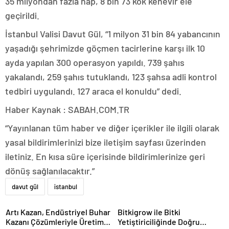
35 milyondan fazla hap, 8 bin 73 kök kenevir ele
geçirildi.
İstanbul Valisi Davut Gül, “1 milyon 31 bin 84 yabancının
yaşadığı şehrimizde göçmen tacirlerine karşı ilk 10
ayda yapılan 300 operasyon yapıldı. 739 şahıs
yakalandı, 259 şahıs tutuklandı, 123 şahsa adli kontrol
tedbiri uygulandı. 127 araca el konuldu” dedi.
Haber Kaynak : SABAH.COM.TR
“Yayınlanan tüm haber ve diğer içerikler ile ilgili olarak
yasal bildirimlerinizi bize iletişim sayfası üzerinden
iletiniz. En kısa süre içerisinde bildirimlerinize geri
dönüş sağlanılacaktır.”
davut gül
istanbul
Artı Kazan, Endüstriyel Buhar
Bitkigrow ile Bitki
Kazanı Çözümleriyle Üretim
Yetiştiriciliğinde Doğru