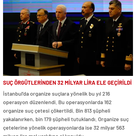
SUÇ ÖRGÜTLERİNDEN 32 MİLYAR LİRA ELE GEÇİRİLDİ
İstanbul’da organize suçlara yönelik bu yıl 216
operasyon düzenlendi. Bu operasyonlarda 162
organize suç çetesi çökertildi. Bin 813 şüpheli
yakalanırken, bin 179 şüpheli tutuklandı. Organize suç
çetelerine yönelik operasyonlarda ise 32 milyar 563