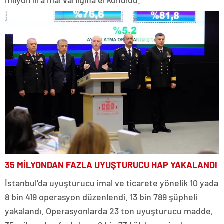
milyon lira mal varlığına el konuldu.
35 MİLYONDAN FAZLA UYUŞTURUCU HAP YAKALANDI
İstanbul’da uyuşturucu imal ve ticarete yönelik 10 yada
8 bin 419 operasyon düzenlendi. 13 bin 789 şüpheli
yakalandı. Operasyonlarda 23 ton uyuşturucu madde,