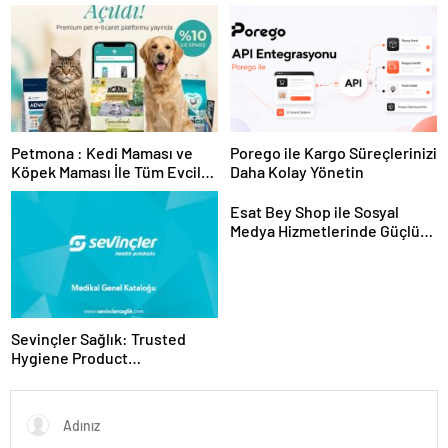
Tesislerine Verimli Sistemler
Ekipman ve Ürün Seçimi
Sunuyor
Petmona : Kedi Maması ve
Porego ile Kargo Süreçlerinizi
Köpek Maması İle Tüm Evcil
Daha Kolay Yönetin
Hayvan Ürünleri
Esat Bey Shop ile Sosyal
Medya Hizmetlerinde Güçlü
Panel Deneyimi
Sevinçler Sağlık: Trusted
Hygiene Product
Manufacturer in Turkey