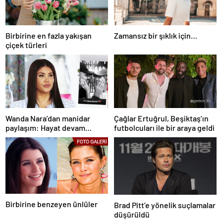
Birbirine en fazla yakışan
Zamansız bir şıklık için…
çiçek türleri
Wanda Nara’dan manidar
Çağlar Ertuğrul, Beşiktaş’ın
paylaşım: Hayat devam
futbolcuları ile bir araya geldi
ediyor ve bazen güçlü değilim
Birbirine benzeyen ünlüler
Brad Pitt’e yönelik suçlamalar
düşürüldü