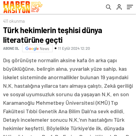
411 okunma
Türk hekimlerin teşhisi dünya
literatürüne geçti
11 Eylül 2024 12:20
ABONE OL
News
Dış görünüşte normalin aksine kafa ön arka çapı
büyüklüğüne, belirgin alına, yuvarlak yüze sahip, kas
iskelet sisteminde anormallikler bulunan 19 yaşındaki
N.K. hastalığına yıllarca tanı almaya çalıştı. Zekâ geriliği
ve sosyal uyumsuzluk sorunu da yaşayan N.K. en son
Karamanoğlu Mehmetbey Üniversitesi (KMÜ) Tıp
Fakültesi Tıbbi Genetik Ana Bilim Dalı’na sevk edildi.
Detaylı incelemeler sonucu N.K.’nın hastalığını Türk
hekimler keşfetti. Böylelikle Türkiye’de ilk, dünyada