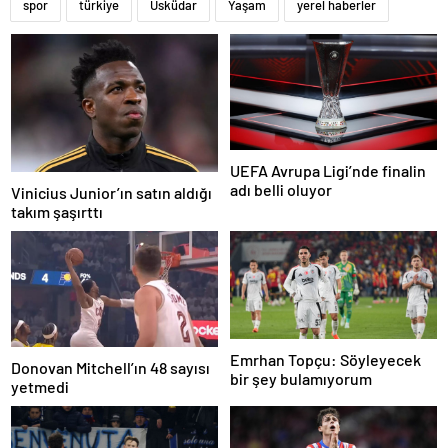
spor
türkiye
Üsküdar
Yaşam
yerel haberler
UEFA Avrupa Ligi’nde finalin
adı belli oluyor
Vinicius Junior’ın satın aldığı
takım şaşırttı
Emrhan Topçu: Söyleyecek
Donovan Mitchell’ın 48 sayısı
bir şey bulamıyorum
yetmedi