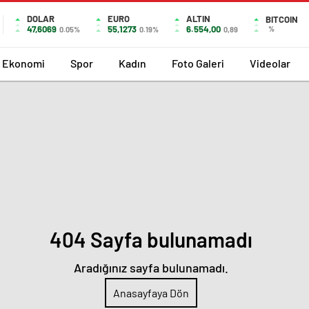
DOLAR
EURO
ALTIN
BITCOIN
47,6069
55,1273
6.554,00
%
0.05%
0.19%
0,89
Ekonomi
Spor
Kadın
Foto Galeri
Videolar
404 Sayfa bulunamadı
Aradığınız sayfa bulunamadı.
Anasayfaya Dön