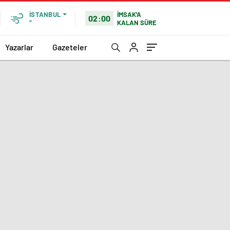
İMSAK'A
İSTANBUL
02:00
KALAN SÜRE
°
Yazarlar
Gazeteler