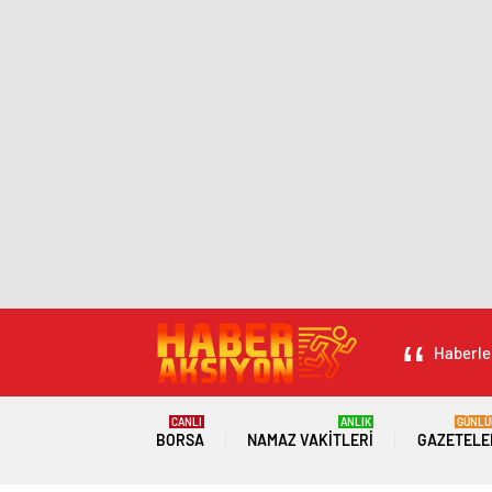
Haberler
CANLI
ANLIK
GÜNLÜ
BORSA
NAMAZ VAKITLERI
GAZETELE