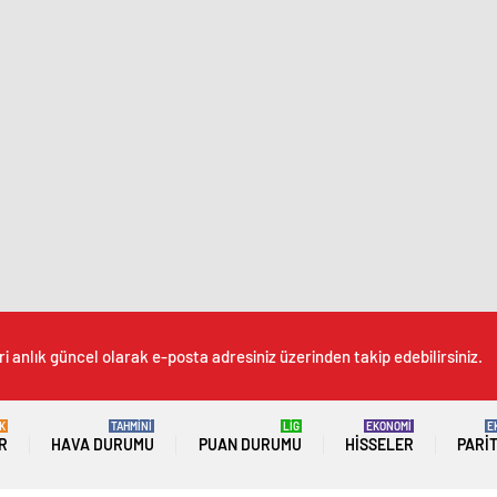
i anlık güncel olarak e-posta adresiniz üzerinden takip edebilirsiniz.
K
TAHMİNİ
LİG
EKONOMİ
E
R
HAVA DURUMU
PUAN DURUMU
HISSELER
PARI