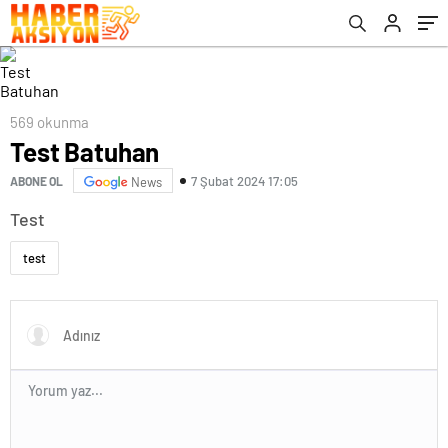
569 okunma
Test Batuhan
7 Şubat 2024 17:05
ABONE OL
News
Test
test