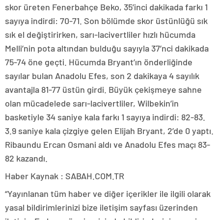
skor üreten Fenerbahçe Beko, 35’inci dakikada farkı 1
sayıya indirdi: 70-71. Son bölümde skor üstünlüğü sık
sık el değiştirirken, sarı-lacivertliler hızlı hücumda
Melli’nin pota altından bulduğu sayıyla 37’nci dakikada
75-74 öne geçti. Hücumda Bryant’ın önderliğinde
sayılar bulan Anadolu Efes, son 2 dakikaya 4 sayılık
avantajla 81-77 üstün girdi. Büyük çekişmeye sahne
olan mücadelede sarı-lacivertliler, Wilbekin’in
basketiyle 34 saniye kala farkı 1 sayıya indirdi: 82-83.
3.9 saniye kala çizgiye gelen Elijah Bryant, 2’de 0 yaptı.
Ribaundu Ercan Osmani aldı ve Anadolu Efes maçı 83-
82 kazandı.
Haber Kaynak : SABAH.COM.TR
“Yayınlanan tüm haber ve diğer içerikler ile ilgili olarak
yasal bildirimlerinizi bize iletişim sayfası üzerinden