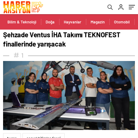
Bilim & Teknoloji
Doğa
Hayvanlar
Magazin
Otomobil
Şehzade Ventus İHA Takımı TEKNOFEST
finallerinde yarışacak
1