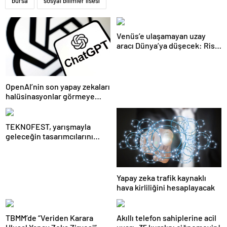
bursa
sosyal bilimler lisesi
Venüs’e ulaşamayan uzay
aracı Dünya’ya düşecek: Risk
ne kadar büyük?
OpenAI’nin son yapay zekaları
halüsinasyonlar görmeye
başladı
TEKNOFEST, yarışmayla
geleceğin tasarımcılarını
seçiyor
Yapay zeka trafik kaynaklı
hava kirliliğini hesaplayacak
TBMM’de “Veriden Karara
Akıllı telefon sahiplerine acil