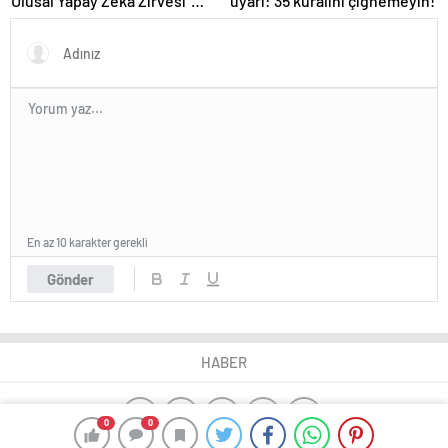
Ulusal Yapay Zeka Zirvesi”
uyarı: 35 kuralını çiğnemeyin!
başladı
En az 10 karakter gerekli
Gönder
HABER
0
0