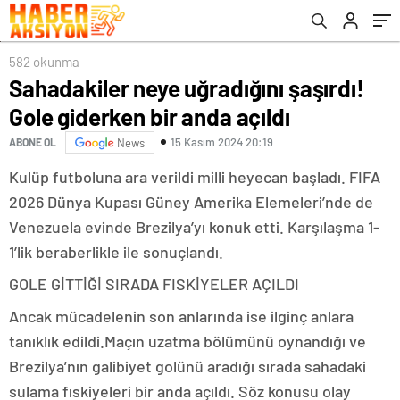
582 okunma
Sahadakiler neye uğradığını şaşırdı!
Gole giderken bir anda açıldı
15 Kasım 2024 20:19
ABONE OL
News
Kulüp futboluna ara verildi milli heyecan başladı. FIFA
2026 Dünya Kupası Güney Amerika Elemeleri’nde de
Venezuela evinde Brezilya’yı konuk etti. Karşılaşma 1-
1’lik beraberlikle ile sonuçlandı.
GOLE GİTTİĞİ SIRADA FISKİYELER AÇILDI
Ancak mücadelenin son anlarında ise ilginç anlara
tanıklık edildi.Maçın uzatma bölümünü oynandığı ve
Brezilya’nın galibiyet golünü aradığı sırada sahadaki
sulama fıskiyeleri bir anda açıldı. Söz konusu olay