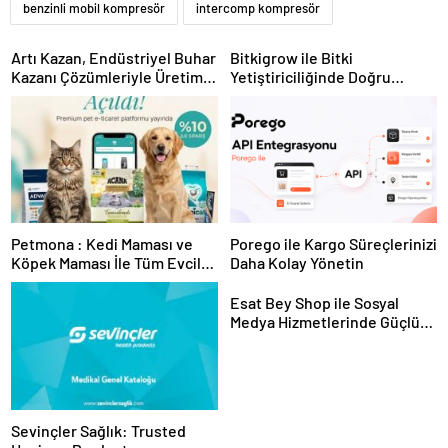
benzinli mobil kompresör
intercomp kompresör
Artı Kazan, Endüstriyel Buhar
Bitkigrow ile Bitki
Kazanı Çözümleriyle Üretim
Yetiştiriciliğinde Doğru
Tesislerine Verimli Sistemler
Ekipman ve Ürün Seçimi
Sunuyor
Petmona : Kedi Maması ve
Porego ile Kargo Süreçlerinizi
Köpek Maması İle Tüm Evcil
Daha Kolay Yönetin
Hayvan Ürünleri
Esat Bey Shop ile Sosyal
Medya Hizmetlerinde Güçlü
Panel Deneyimi
Sevinçler Sağlık: Trusted