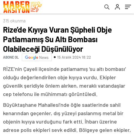
Düşünülüyor
315 okunma
Rize’de Kıyıya Vuran Şüpheli Obje
Patlamamış Su Altı Bombası
Olabileceği Düşünülüyor
15 Aralık 2024 18:22
ABONE OL
News
RİZE’nin Çayeli ilçesinde patlamamış ‘su altı bombası’
olduğu değerlendirilen obje kıyıya vurdu. Ekipler
güvenlik şeridiyle önlem alırken, meraklı vatandaşlar
cep telefonu ile mühimmatı görüntüledi.
Büyüktaşhane Mahallesi’nde öğle saatlerinde sahil
kenarından geçenler, dış yüzeyi paslanmış metal bir
objenin kıyıya vurduğunu fark etti. İhbarı üzerine
adrese polis ekipleri sevk edildi. Bölgeye gelen ekipler,