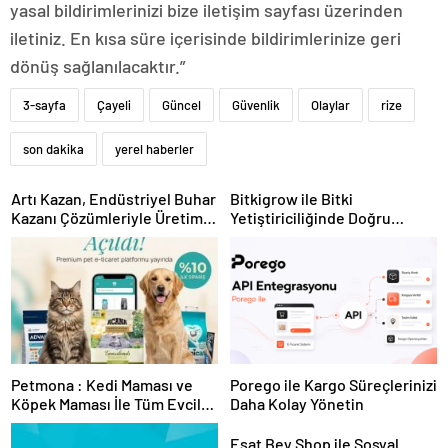
yasal bildirimlerinizi bize iletişim sayfası üzerinden
iletiniz. En kısa süre içerisinde bildirimlerinize geri
dönüş sağlanılacaktır.”
3-sayfa
Çayeli
Güncel
Güvenlik
Olaylar
rize
son dakika
yerel haberler
Artı Kazan, Endüstriyel Buhar
Bitkigrow ile Bitki
Kazanı Çözümleriyle Üretim
Yetiştiriciliğinde Doğru
Tesislerine Verimli Sistemler
Ekipman ve Ürün Seçimi
Sunuyor
Petmona : Kedi Maması ve
Porego ile Kargo Süreçlerinizi
Köpek Maması İle Tüm Evcil
Daha Kolay Yönetin
Hayvan Ürünleri
Esat Bey Shop ile Sosyal