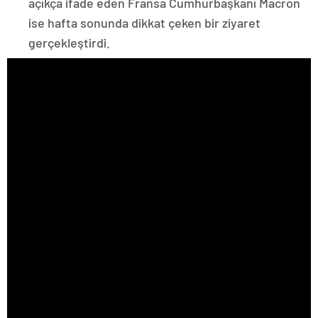
açıkça ifade eden Fransa Cumhurbaşkanı Macron
ise hafta sonunda dikkat çeken bir ziyaret
gerçekleştirdi.