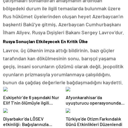
çatışmaları sonlandıran anlaşmanın ardından
bölgedeki durum ile ilgili temaslarda bulunmak üzere
Rus hükümet üyelerinden oluşan heyet Azerbaycan’ın
başkenti Bakü’ye gitmiş, Azerbaycan Cumhurbaşkanı
İlham Aliyev, Rusya Dışişleri Bakanı Sergey Lavrov’dur.
Rusya Sonuçları Etkileyecek En Kritik Ülke
Lavrov, üç ülkenin imza attığı bildirinin, bazı güçler
tarafından kan dökülmesinin sonu, barışçıl yaşama
geçiş, insani sorunların çözümü olarak değil, jeopolitik
oyunların prizmasıyla yorumlanmaya çalışıldığını,
bunun da çağdaş değerlerle bağdaşmadığını kaydetti.
Eskişehir’de 6 yaşındaki Nur
Afyonkarahisar’da
Elif T’nin ölümüyle ilgili
uyuşturucu operasyonunda
babaanne ve halasına hapis
gözaltına alınan kişi
cezası
tutuklandı
Diyarbakır’da LÖSEV
Türkiye’de Otizm Farkındalık
etkinliği: Bağışlarınızla
Günü Etkinlikleri Düzenlendi